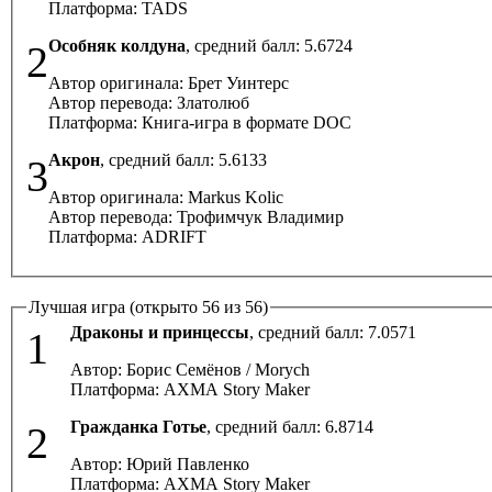
Платформа: TADS
Особняк колдуна
, средний балл:
5.6724
2
Автор оригинала: Брет Уинтерс
Автор перевода: Златолюб
Платформа: Книга-игра в формате DOC
Акрон
, средний балл:
5.6133
3
Автор оригинала: Markus Kolic
Автор перевода: Трофимчук Владимир
Платформа: ADRIFT
Лучшая игра (открыто 56 из 56)
Драконы и принцессы
, средний балл:
7.0571
1
Автор: Борис Семёнов / Morych
Платформа: AXMA Story Maker
Гражданка Готье
, средний балл:
6.8714
2
Автор: Юрий Павленко
Платформа: AXMA Story Maker