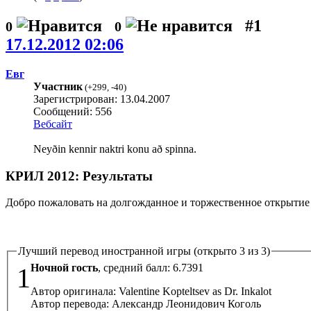
#1
0
0
17.12.2012 02:06
Евг
Участник
(
+299
,
-40
)
Зарегистрирован: 13.04.2007
Сообщений: 556
Вебсайт
Neyðin kennir naktri konu að spinna.
КРИЛ 2012: Результаты
Добро пожаловать на долгожданное и торжественное открытие
Лучший перевод иностранной игры (открыто 3 из 3)
Ночной гость
, средний балл:
6.7391
1
Автор оригинала: Valentine Kopteltsev as Dr. Inkalot
Автор перевода: Александр Леонидович Коголь