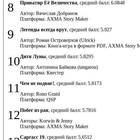
Приватир Её Величества
, средний балл:
6.0848
8
Автор: Вячеслав Добранов
Платформа: AXMA Story Maker
Легенды всегда врут
, средний балл:
5.927
9
Автор: Роман Островерхов (Ulrick)
Платформы: Книга-игра в формате PDF, AXMA Story M
Дитя Луны
, средний балл:
5.8295
10
Автор: Антонина Байкова (tangarou)
Платформа: Квестер
Чем не подвиг!
, средний балл:
5.8173
11
Автор: Rono Graisl
Платформа: QSP
Побег из рая
, средний балл:
5.7816
12
Авторы: Korwin & Jenny
Платформа: AXMA Story Maker
Саргасс 19
, средний балл:
5.6512