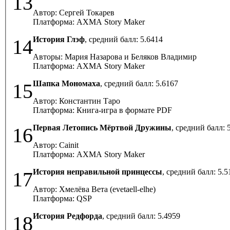
13
Автор: Сергей Токарев
Платформа: AXMA Story Maker
История Глэф
, средний балл:
5.6414
14
Авторы: Мария Назарова и Беляков Владимир
Платформа: AXMA Story Maker
Шапка Мономаха
, средний балл:
5.6167
15
Автор: Константин Таро
Платформа: Книга-игра в формате PDF
Первая Летопись Мёртвой Дружины
, средний балл:
16
Автор: Cainit
Платформа: AXMA Story Maker
История неправильной принцессы
, средний балл:
5.5
17
Автор: Хмелёва Вета (evetaell-elhe)
Платформа: QSP
История Редфорда
, средний балл:
5.4959
18