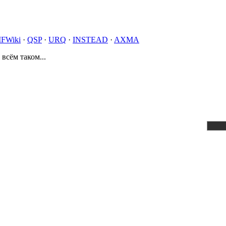
IFWiki
·
QSP
·
URQ
·
INSTEAD
·
AXMA
 всём таком...