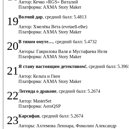
Автор: Кечко «RGS» Виталий
Платформа: AXMA Story Maker
Волчий дар
, средний балл:
5.4813
19
Автор: Хмелёва Вета (evetaell-elhe)
Платформа: AXMA Story Maker
В тихом омуте…
, средний балл:
5.4732
20
Авторы: Гаврилова Валя и Мустафаева Неля
Платформа: AXMA Story Maker
Я стану настоящим детективом!
, средний балл:
5.396
21
Автор: Кельта и Гвен
Платформа: AXMA Story Maker
Легенда о драконе
, средний балл:
5.2674
22
Автор: MasterSet
Платформа: AeroQSP
Карсифан
, средний балл:
5.2674
23
Авторы: Ахтемова Леннара, Фиколин Александр