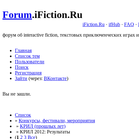
Forum
.
iFiction.Ru
iFiction.Ru
·
ifHub
·
FAQ
·
форум об interactive fiction, текстовых приключенческих играх и
Главная
Список тем
Пользователи
Поиск
Регистрация
Зайти
(через:
ВКонтакте
)
Вы не зашли.
Список
»
Конкурсы, фестивали, мероприятия
»
КРИЛ (прошлых лет)
» КРИЛ 2012: Результаты
(
1
2
3
Все
)