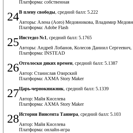
Платформа: собственная
В плену свободы
, средний балл:
5.222
24
Авторы: Алена (Aoro) Медовникова, Владимир Медовн
Платформа: Adobe Flash
Инстедоз №1
, средний балл:
5.1765
25
Авторы: Андрей Лобанов, Колесов Даниил Сергеевич
Платформа: INSTEAD
Отголоски диких времен
, средний балл:
5.1387
26
Автор: Станислав Озирский
Платформа: AXMA Story Maker
Царь-чернокнижник
, средний балл:
5.1339
27
Автор: Майя Киселева
Платформа: AXMA Story Maker
История Винсента Таннера
, средний балл:
5.103
28
Автор: Майя Киселева
Платформа: онлайн-игра