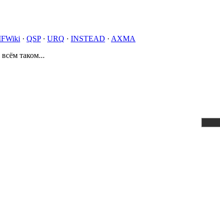
IFWiki
·
QSP
·
URQ
·
INSTEAD
·
AXMA
 всём таком...