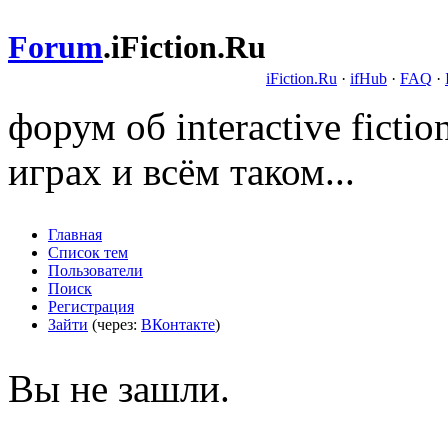
Forum
.
iFiction.Ru
iFiction.Ru
·
ifHub
·
FAQ
·
форум об interactive fict
играх и всём таком...
Главная
Список тем
Пользователи
Поиск
Регистрация
Зайти
(через:
ВКонтакте
)
Вы не зашли.