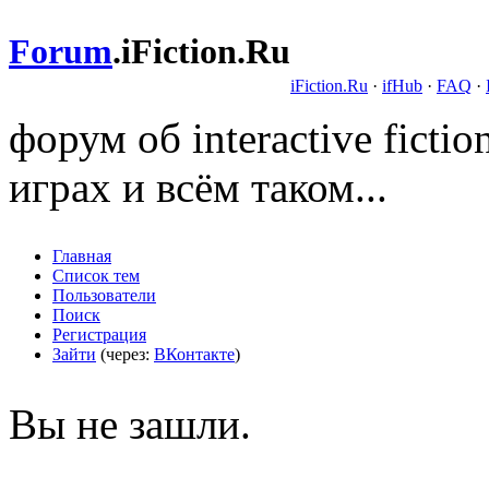
Forum
.
iFiction.Ru
iFiction.Ru
·
ifHub
·
FAQ
·
форум об interactive fict
играх и всём таком...
Главная
Список тем
Пользователи
Поиск
Регистрация
Зайти
(через:
ВКонтакте
)
Вы не зашли.