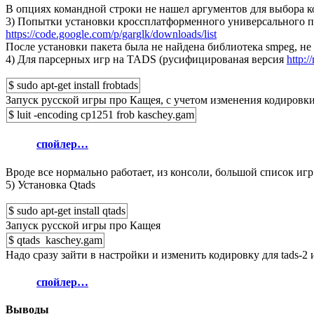
В опциях командной строки не нашел аргументов для выбора ко
3) Попытки установки кроссплатформенного универсального пл
https://code.google.com/p/garglk/downloads/list
После установки пакета была не найдена библиотека smpeg, не п
4) Для парсерных игр на TADS (русифицированая версия
http:/
$ sudo apt-get install frobtads
Запуск русской игры про Кащея, с учетом изменения кодировки
$ luit -encoding cp1251 frob kaschey.gam
спойлер…
Вроде все нормально работает, из консоли, большой список иг
5) Установка Qtads
$ sudo apt-get install qtads
Запуск русской игры про Кащея
$ qtads kaschey.gam
Надо сразу зайти в настройки и изменить кодировку для tads-2 
спойлер…
Выводы