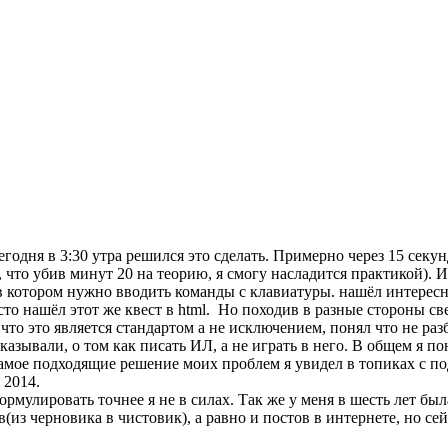
одня в 3:30 утра решился это сделать. Примерно через 15 секунд, 
, что убив минут 20 на теорию, я смогу насладится практикой). 
а в котором нужно вводить команды с клавиатуры. нашёл интерес
осто нашёл этот же квест в html. Но походив в разные стороны св
ь что это является стандартом а не исключением, понял что не р
сказывали, о том как писать ИЛ, а не играть в него. В общем я п
 самое подходящие решение моих проблем я увидел в топиках с п
 2014.
формулировать точнее я не в силах. Так же у меня в шесть лет б
из черновика в чистовик), а равно и постов в интернете, но сей