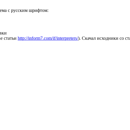
блема с русским шрифтом:
овки
ве статьи
http://inform7.com/if/interpreters/
). Скачал исходники со 