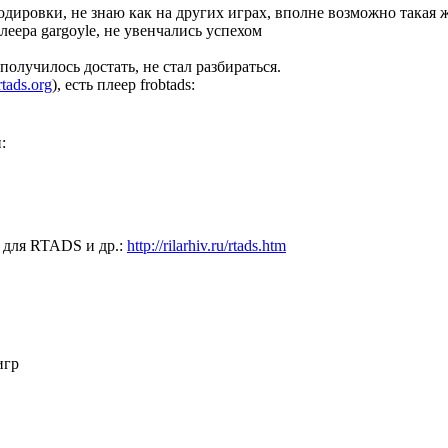
дировки, не знаю как на других играх, вполне возможно такая 
еера gargoyle, не увенчались успехом
олучилось достать, не стал разбираться.
/rtads.org
), есть плеер frobtads:
:
р для RTADS и др.:
http://rilarhiv.ru/rtads.htm
игр