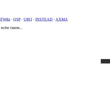
IFWiki
·
QSP
·
URQ
·
INSTEAD
·
AXMA
 всём таком...