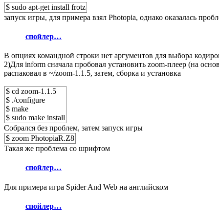
$ sudo apt-get install frotz
запуск игры, для примера взял Photopia, однако оказалась про
спойлер…
В опциях командной строки нет аргументов для выбора кодир
2)Для inform сначала пробовал установить zoom-плеер (на осно
распаковал в ~/zoom-1.1.5, затем, сборка и установка
$ cd zoom-1.1.5
$ ./configure
$ make
$ sudo make install
Собрался без проблем, затем запуск игры
$ zoom PhotopiaR.Z8
Такая же проблема со шрифтом
спойлер…
Для примера игра Spider And Web на английском
спойлер…