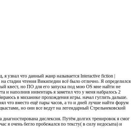
я узнал что данный жанр называется Interactive fiction |
И на стадии чтения Википедии всё было отлично. Я определился
ный квест, но ПО для его запуска под мою OS мне найти не
ета и наполнив инвентарь я заметил что у меня набралось 2
азбираюсь в миханике прохождения игры. начал гуглить дальше.
онял что вместо ещё пары часов, а то и дней лучше найти форум
одкастами, но они все ведут на легендарный Стрельнековский
ыла диагностирована дислексия. Путём долгих тренировок я смог
час я очень бегло пробежался по тексту( в силу недосыпа) и