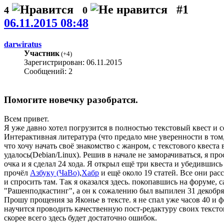
#1
4
0
06.11.2015 08:48
darwiratus
Участник
(
+4
)
Зарегистрирован: 06.11.2015
Сообщений: 2
Помогите новечку разобратся.
Всем привет.
Я уже давно хотел погрузится в полностью текстовый квест и сег
Интерактивная литература (что предало мне уверенности в том
что хочу начать своё знакомство с жанром, с текстового квест
удалось(Debian/Linux). Решив в начале не заморачиваться, я пр
очка и я сделал 24 хода. Я открыл ещё три квеста и убедившис
прочёл
Азбуку (ЧаВо)
,
Хабр
и ещё около 19 статей. Все они рас
и спросить там. Так я оказался здесь. покопавшись на форуме,
"Рашенподкастинг", а он к сожалению был выпилен 31 декобря
Прошу прощения за Яконье в тексте. я не спал уже часов 40 и 
научится проводить качественную пост-редактуру своих текстов(
скорее всего здесь будет достаточно ошибок.