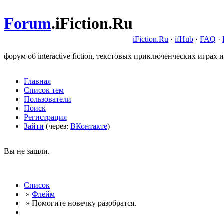
Forum
.
iFiction.Ru
iFiction.Ru
·
ifHub
·
FAQ
·
форум об interactive fiction, текстовых приключенческих играх и
Главная
Список тем
Пользователи
Поиск
Регистрация
Зайти
(через:
ВКонтакте
)
Вы не зашли.
Список
»
Флейм
» Помогите новечку разобратся.