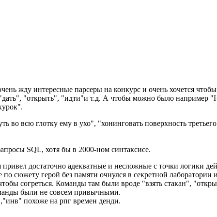
чень жду интересные парсеры на конкурс и очень хочется чтобы
 "дать", "открыть", "идти"и т.д. А чтобы можно было например 
курок".
нуть во всю глотку ему в ухо", "хонинговать поверхность третьег
апросы SQL, хотя бы в 2000-ном синтаксисе.
 привел достаточно адекватные и несложные с точки логики дейс
е по сюжету герой без памяти очнулся в секретной лаборатории 
обы согреться. Команды там были вроде "взять стакан", "открыт
команды были не совсем привычными.
м","инв" похоже на рпг времен денди.