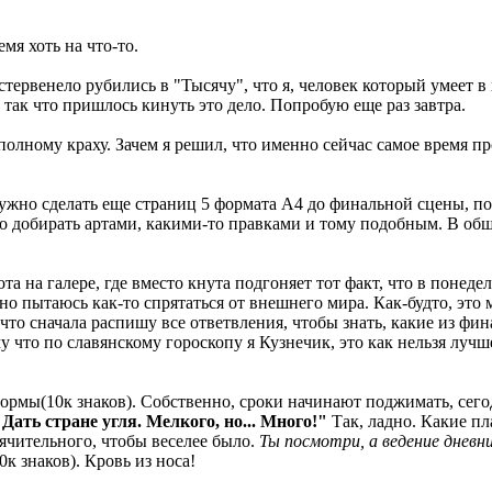
мя хоть на что-то.
тервенело рубились в "Тысячу", что я, человек который умеет в н
так что пришлось кинуть это дело. Попробую еще раз завтра.
 полному краху. Зачем я решил, что именно сейчас самое время 
 нужно сделать еще страниц 5 формата А4 до финальной сцены, п
о добирать артами, какими-то правками и тому подобным. В общем
бота на галере, где вместо кнута подгоняет тот факт, что в поне
 пытаюсь как-то спрятаться от внешнего мира. Как-будто, это м
 что сначала распишу все ответвления, чтобы знать, какие из фи
му что по славянскому гороскопу я Кузнечик, это как нельзя луч
нормы(10к знаков). Собственно, сроки начинают поджимать, сего
"Дать стране угля. Мелкого, но... Много!"
Так, ладно. Какие пл
рячительного, чтобы веселее было.
Ты посмотри, а ведение днев
 знаков). Кровь из носа!