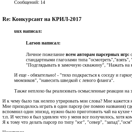
Сообщений: 14
Re: Конкурсант на КРИЛ-2017
uux написал:
Larson написал:
Личное пожелание
всем авторам парсерных игр:
о
стандартными глаголами типа "осмотреть","взять",
"Подглядывать в замочную скважину", "Нажать на 
И еще - обязательно! - "тихо подкрасться к соседу и гарк
мюмзиков", "навесить шведкой с левого фланга".
Также неплохо бы реализовать осмысленные реакции на з
И к чему было так нелепо утрировать мои слова? Мне кажется я
Мне приходилось играть в один парсер (не помню названия) гд
вспомнил один эпизод, нужно было приготовить чай на кухне чт
т.п. И честно я был удивлен что у меня все получилось, хотя 
Я к тому что делать парсер по типу "юг", "север", "запад","ос