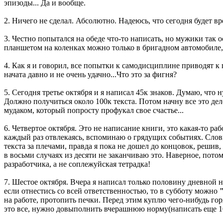
эпизоды... Да и вообще.
2. Ничего не сделал. Абсолютно. Надеюсь, что сегодня будет вре
3. Честно попытался на обеде что-то написать, но мужики так ос
планшетом на коленках можно только в бригадном автомобиле, 
4. Как я и говорил, все попытки к самодисциплине приводят к
начата давно и не очень удачно...Что это за фигня?
5. Сегодня третье октября и я написал 45к знаков. Думаю, что
Должно получиться около 100к текста. Потом начну все это дел
мудаком, который попросту профукал свое счастье...
6. Четвертое октября. Это не написание книги, это какая-то ра
каждый раз отвлекаясь, вспоминаю о грядущих событиях. Словно
текста за плечами, правда я пока не дошел до концовок, решив,
в восьми случаях из десяти не заканчиваю это. Наверное, пото
разработчика, а не соплежуйская тетрадка!
7. Шестое октября. Вчера я написал только половину дневной 
если отнестись со всей ответственностью, то в субботу можно
на работе, протопить печки. Перед этим куплю чего-нибудь го
это все, нужно довыполнить вчерашнюю норму(написать еще 10к