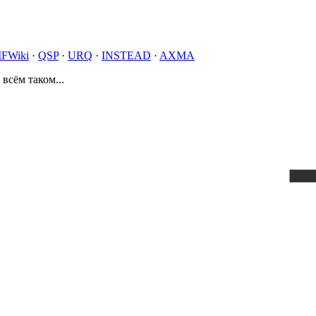
IFWiki
·
QSP
·
URQ
·
INSTEAD
·
AXMA
 всём таком...