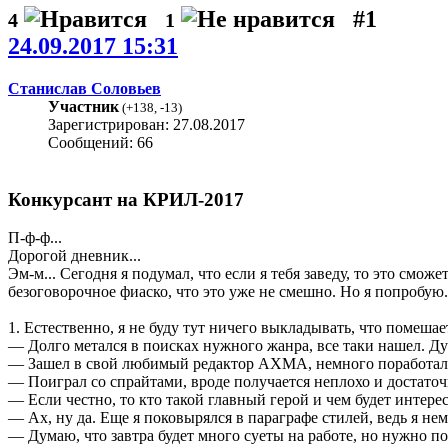
#1
4
1
24.09.2017 15:31
Станислав Соловьев
Участник
(
+138
,
-13
)
Зарегистрирован: 27.08.2017
Сообщений: 66
Конкурсант на КРИЛ-2017
П-ф-ф...
Дорогой дневник...
Эм-м... Сегодня я подумал, что если я тебя заведу, то это смо
безоговорочное фиаско, что это уже не смешно. Но я попробую.
1. Естественно, я не буду тут ничего выкладывать, что помешае
— Долго метался в поисках нужного жанра, все таки нашел. Дум
— Зашел в свой любимый редактор AXMA, немного поработал на
— Поиграл со спрайтами, вроде получается неплохо и достаточ
— Если честно, то кто такой главный герой и чем будет интерес
— Ах, ну да. Еще я поковырялся в параграфе стилей, ведь я нем
— Думаю, что завтра будет много суеты на работе, но нужно п