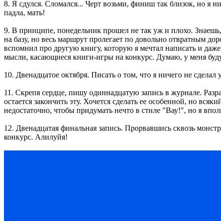
8. Я сдулся. Сломался... Черт возьми, финиш так близок, но я н
падла, мать!
9. В принципе, понедельник прошел не так уж и плохо. Знаешь,
на базу, но весь маршрут пролегает по довольно отвратным дор
вспомнил про другую книгу, которую я мечтал написать и даже 
мысли, касающиеся книги-игры на конкурс. Думаю, у меня буду
10. Двенадцатое октября. Писать о том, что я ничего не сделал
11. Скрепя сердце, пишу одиннадцатую запись в журнале. Разра
остается закончить эту. Хочется сделать ее особенной, но вс
недостаточно, чтобы придумать нечто в стиле "Вау!", но я впол
12. Двенадцатая финальная запись. Прорвавшись сквозь монстро
конкурс. Алилуйя!