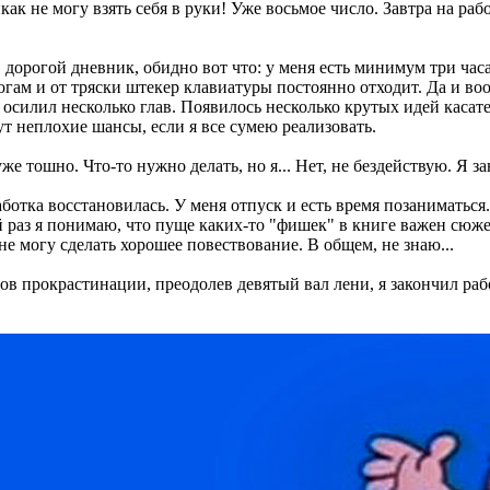
икак не могу взять себя в руки! Уже восьмое число. Завтра на ра
 дорогой дневник, обидно вот что: у меня есть минимум три час
огам и от тряски штекер клавиатуры постоянно отходит. Да и воо
осилил несколько глав. Появилось несколько крутых идей касате
т неплохие шансы, если я все сумею реализовать.
 уже тошно. Что-то нужно делать, но я... Нет, не бездействую. Я
ботка восстановилась. У меня отпуск и есть время позаниматься.
який раз я понимаю, что пуще каких-то "фишек" в книге важен с
не могу сделать хорошее повествование. В общем, не знаю...
в прокрастинации, преодолев девятый вал лени, я закончил рабо