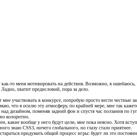
жет как-то меня мотивировать на действия. Возможно, я ошибаюсь,
 Ладно, хватит предисловий, пора за дело.
т мне участвовать в конкурсе, попробую просто вести честные за
аю, что я осилю эту атмосферу, по крайней мере, мне так кажет
д дизайном, поменяв задний фон и спустя час ползания по гуг
но колоритно.
ен, какие вообще у него будут цели, мне пока неясно. Хотя вступ
ного знаю CSS3, ничего глобального, но глазу стало приятнее.
остараться придумать общий процесс игры: будет ли это постоян