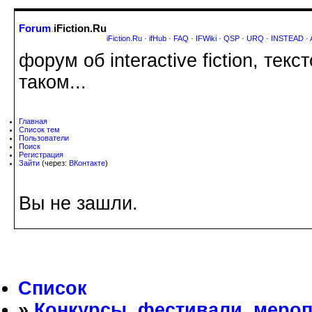
Forum
.
iFiction.Ru
iFiction.Ru
·
ifHub
·
FAQ
·
IFWiki
·
QSP
·
URQ
·
INSTEAD
·
форум об interactive fiction, те
таком...
Главная
Список тем
Пользователи
Поиск
Регистрация
Зайти
(через:
ВКонтакте
)
Вы не зашли.
Список
»
Конкурсы, фестивали, меро