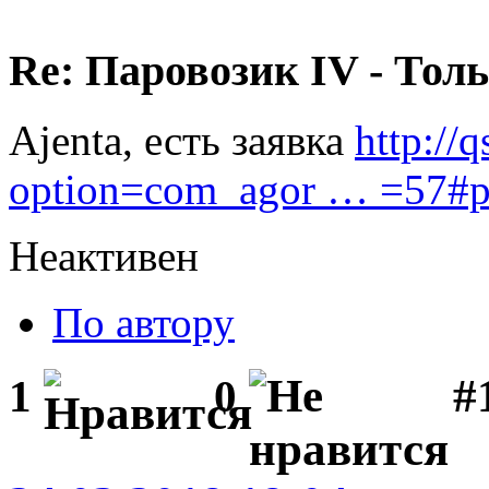
Re: Паровозик IV - Толь
Ajenta, есть заявка
http://
option=com_agor … =57#
Неактивен
По автору
#1
1
0