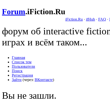
Forum
.
iFiction.Ru
iFiction.Ru
·
ifHub
·
FAQ
·
форум об interactive fict
играх и всём таком...
Главная
Список тем
Пользователи
Поиск
Регистрация
Зайти
(через:
ВКонтакте
)
Вы не зашли.