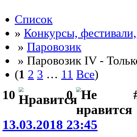
Список
»
Конкурсы, фестивали
»
Паровозик
» Паровозик IV - Тольк
(
1
2
3
…
11
Все
)
#
10
0
13.03.2018 23:45