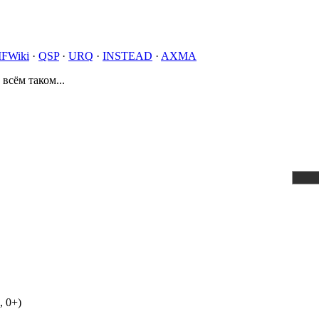
IFWiki
·
QSP
·
URQ
·
INSTEAD
·
AXMA
 всём таком...
, 0+)