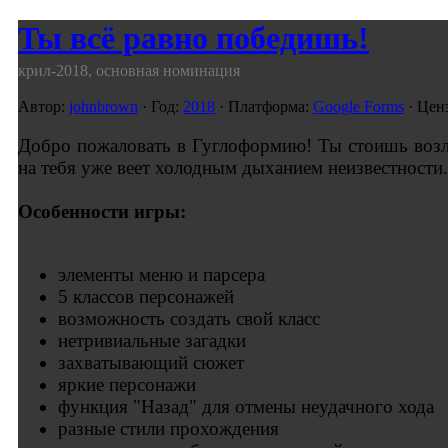
Ты всё равно победишь!
крил-2018, основная номинация
Автор:
johnbrown
· Год:
2018
· Платформа:
Google Forms
· Ценз
Добро пожаловать в Гуглоформию! Ты стоишь возле
на тебя уже веет холодным дыханием неизвестности.
Особенности игры:
элементы меню и парсера
5 классов персонажей
возможность создать свой класс
нетривиальные загадки
захватывающий сюжет
яркие персонажи
функция "Назад" для отмены неудачного хода
разные стили прохождения