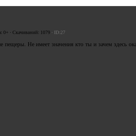
: 0+ · Скачиваний: 1079
· ID:27
 пещеры. Не имеет значения кто ты и зачем здесь ок