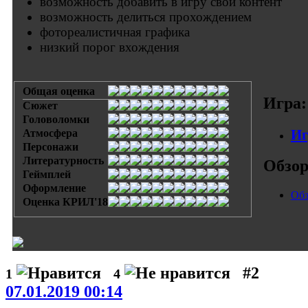
возможность добавить в игру свой контент
возможность делиться прохождением
фотореалистичная графика
низкий порог вхождения
Общая оценка
Игра:
Сюжет
Головоломки
Иг
Атмосфера
Персонажи
Литературность
Обзо
Геймплей
Оформление
Обз
Оценка КРИЛ'18
#2
1
4
07.01.2019 00:14