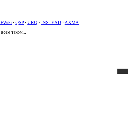
IFWiki
·
QSP
·
URQ
·
INSTEAD
·
AXMA
 всём таком...