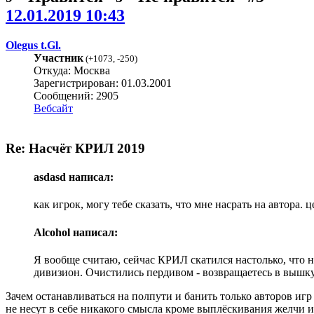
12.01.2019 10:43
Olegus t.Gl.
Участник
(
+1073
,
-250
)
Откуда: Москва
Зарегистрирован: 01.03.2001
Сообщений: 2905
Вебсайт
Re: Насчёт КРИЛ 2019
asdasd написал:
как игрок, могу тебе сказать, что мне насрать на автора.
Alcohol написал:
Я вообще считаю, сейчас КРИЛ скатился настолько, что н
дивизион. Очистились пердивом - возвращаетесь в вышку
Зачем останавливаться на полпути и банить только авторов иг
не несут в себе никакого смысла кроме выплёскивания желчи и 