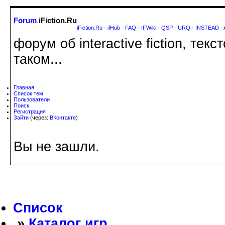
Forum
.
iFiction.Ru
iFiction.Ru
·
ifHub
·
FAQ
·
IFWiki
·
QSP
·
URQ
·
INSTEAD
·
форум об interactive fiction, те
таком...
Главная
Список тем
Пользователи
Поиск
Регистрация
Зайти
(через:
ВКонтакте
)
Вы не зашли.
Список
»
Каталог игр