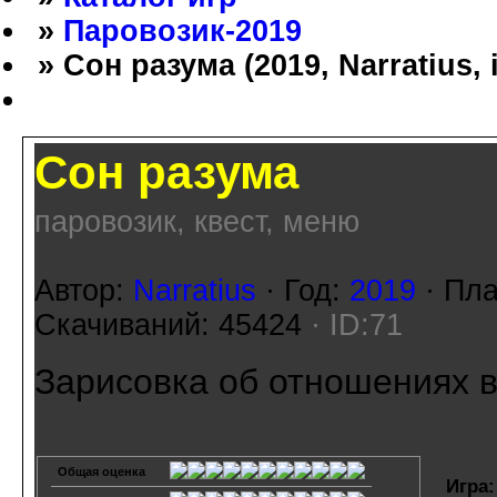
»
Паровозик-2019
» Сон разума (2019, Narratius, 
Сон разума
паровозик, квест, меню
Автор:
Narratius
· Год:
2019
· Пл
Скачиваний: 45424
· ID:71
Зарисовка об отношениях в
Общая оценка
Игра: