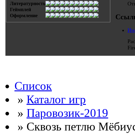
От
Литературность
Геймплей
Оформление
Ссыл
Ин
Ра
Fi
Список
»
Каталог игр
»
Паровозик-2019
» Сквозь петлю Мёбиуса