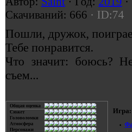
Автор:
Saint
· Год:
2019
·
Скачиваний: 666
· ID:74
Пошли, дружок, поиграе
Тебе понравится.
Что значит: боюсь? Н
съем...
Общая оценка
Игра:
Сюжет
Головоломки
Фа
Атмосфера
Персонажи