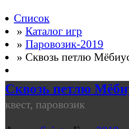
Список
»
Каталог игр
»
Паровозик-2019
» Сквозь петлю Мёбиуса
Сквозь петлю Мёби
квест, паровозик