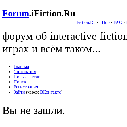
Forum
.
iFiction.Ru
iFiction.Ru
·
ifHub
·
FAQ
·
форум об interactive fict
играх и всём таком...
Главная
Список тем
Пользователи
Поиск
Регистрация
Зайти
(через:
ВКонтакте
)
Вы не зашли.