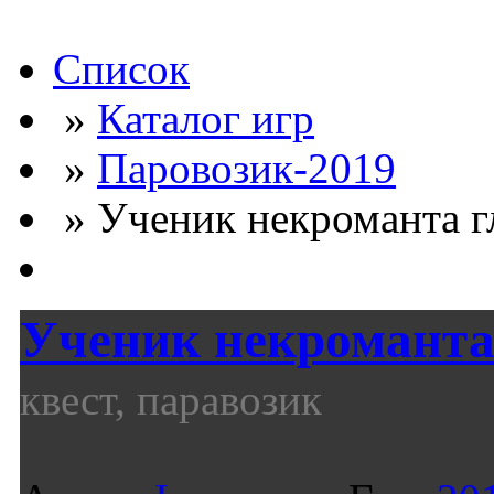
Список
»
Каталог игр
»
Паровозик-2019
» Ученик некроманта гл
Ученик некроманта 
квест, паравозик