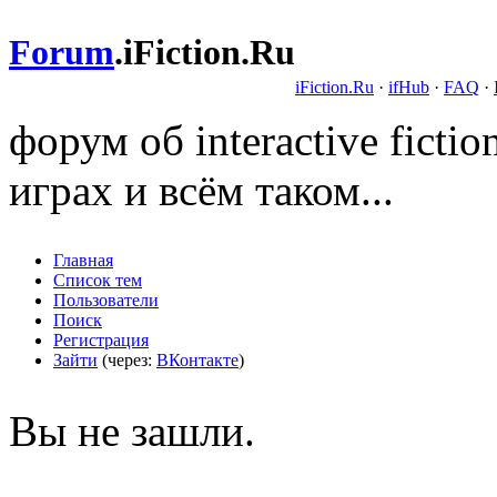
Forum
.
iFiction.Ru
iFiction.Ru
·
ifHub
·
FAQ
·
форум об interactive fict
играх и всём таком...
Главная
Список тем
Пользователи
Поиск
Регистрация
Зайти
(через:
ВКонтакте
)
Вы не зашли.