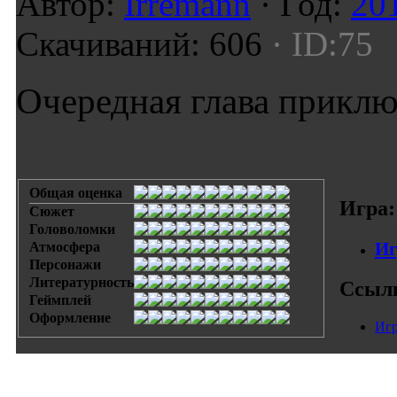
Автор:
Irremann
· Год:
20
Скачиваний: 606
· ID:75
Очередная глава приклю
Общая оценка
Игра:
Сюжет
Головоломки
Иг
Атмосфера
Персонажи
Литературность
Ссыл
Геймплей
Оформление
Игр