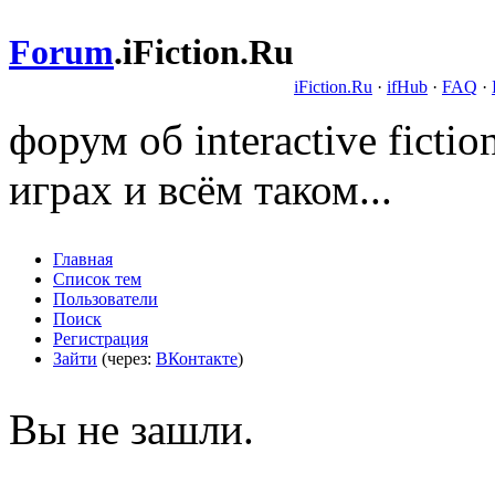
Forum
.
iFiction.Ru
iFiction.Ru
·
ifHub
·
FAQ
·
форум об interactive fict
играх и всём таком...
Главная
Список тем
Пользователи
Поиск
Регистрация
Зайти
(через:
ВКонтакте
)
Вы не зашли.