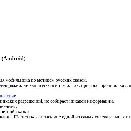
 (Android)
ля мобильника по мотивам русских сказок.
напряжно, не выписывать ничего. Так, приятная бродилочка для 
ключение
т никаких разрешений, не собирает никакой информации.
мнением.
кретной сказки.
итана Шелтона» казалась мне одной из самых увлекательных игр