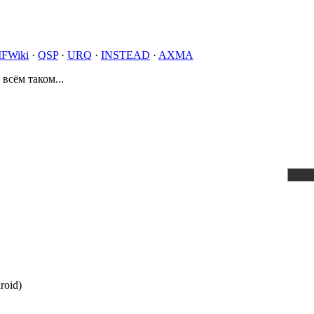
IFWiki
·
QSP
·
URQ
·
INSTEAD
·
AXMA
 всём таком...
roid)