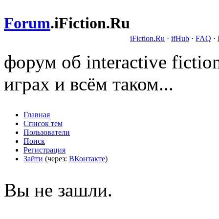
Forum
.
iFiction.Ru
iFiction.Ru
·
ifHub
·
FAQ
·
форум об interactive fict
играх и всём таком...
Главная
Список тем
Пользователи
Поиск
Регистрация
Зайти
(через:
ВКонтакте
)
Вы не зашли.