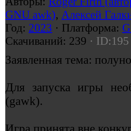
Авторы:
Roger Firth (авт
GNU awk)
,
Алексей Галки
Год:
2023
· Платформа:
G
Скачиваний: 239
· ID:195
Заявленная тема: полун
Для запуска игры не
(gawk).
Игра принята вне конкур