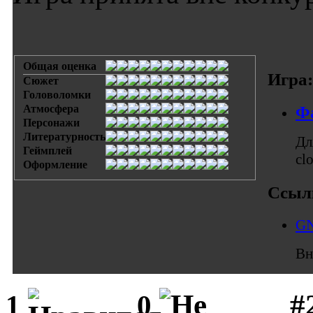
Общая оценка
Игра:
Сюжет
Головоломки
Атмосфера
Ф
Персонажи
Литературность
Дл
Геймплей
cl
Оформление
Ссыл
GN
Вн
#
1
0