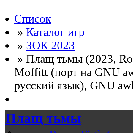
Список
»
Каталог игр
»
ЗОК 2023
» Плащ тьмы (2023, Rog
Moffitt (порт на GNU a
русский язык), GNU awk
Плащ тьмы