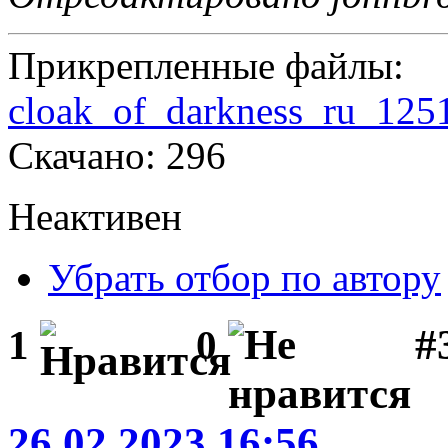
Прикрепленные файлы:
cloak_of_darkness_ru_125
Скачано: 296
Неактивен
Убрать отбор по автору
#
1
0
26.02.2023 16:56