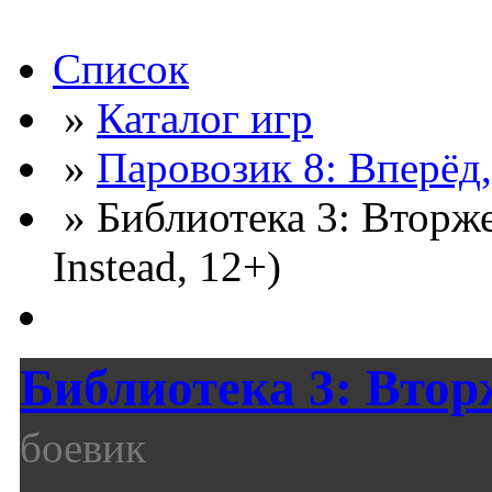
Список
»
Каталог игр
»
Паровозик 8: Вперёд,
» Библиотека 3: Вторж
Instead, 12+)
Библиотека 3: Втор
боевик