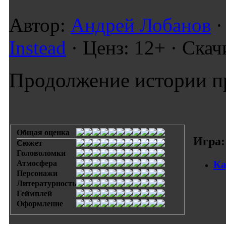
Автор:
Андрей Лобанов
·
Instead
· Ценз: 12+ · Скач
Продолжение истории пр
Общая оценка
Игра:
Сюжет
Головоломки
Ка
Атмосфера
Персонажи
Литературность
Геймплей
Оформление