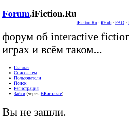
Forum
.
iFiction.Ru
iFiction.Ru
·
ifHub
·
FAQ
·
форум об interactive fict
играх и всём таком...
Главная
Список тем
Пользователи
Поиск
Регистрация
Зайти
(через:
ВКонтакте
)
Вы не зашли.