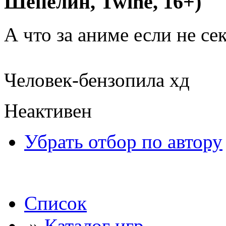
Шепелин, Twine, 16+)
А что за аниме если не сек
Человек-бензопила хд
Неактивен
Убрать отбор по автору
Список
»
Каталог игр