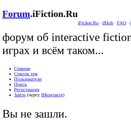
Forum
.
iFiction.Ru
iFiction.Ru
·
ifHub
·
FAQ
·
форум об interactive fict
играх и всём таком...
Главная
Список тем
Пользователи
Поиск
Регистрация
Зайти
(через:
ВКонтакте
)
Вы не зашли.