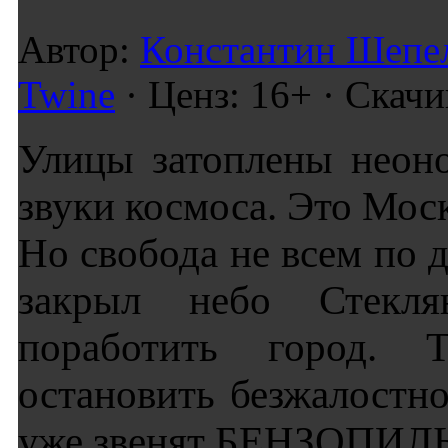
Автор:
Константин Шепе
Twine
· Ценз: 16+ · Скачи
Улицы затоплены неон
звуки космоса. Это Мос
Но свобода не всем по 
закрыл небо Стекл
поработить город. 
остановить безжалостно
уже звенят БЕНЗОП