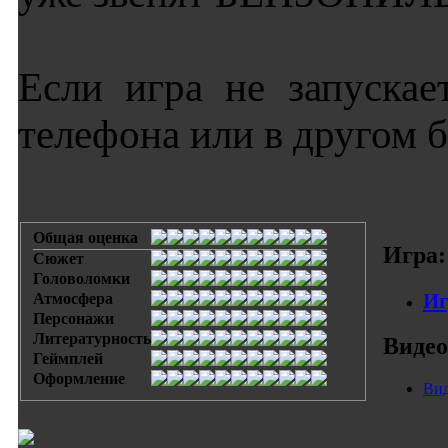
Если игра не запускае
телефона или в другом б
Общая оценка
Игра:
Сюжет
Головоломки
Иг
Атмосфера
Персонажи
Литературность
Видео
Геймплей
Оформление
Вид