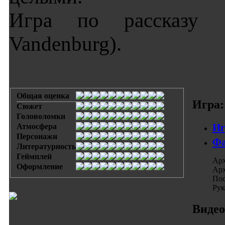
Игра по рассказу «J
Vandenburg).
Общая оценка
Игра:
Сюжет
Головоломки
Иг
Атмосфера
Персонажи
Фа
Литературность
Геймплей
Арх
Оформление
Арх
Пос
Рук
Видео