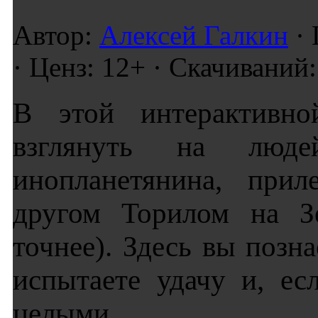
Автор:
Алексей Галкин
· 
· Ценз: 12+ · Скачиваний:
В этой интерактивно
взглянуть на люд
инопланетянина, прил
другом Торилом на 
точнее). Здесь вы позн
испытаете удачу и, ес
целыми.