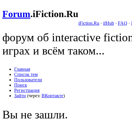
Forum
.
iFiction.Ru
iFiction.Ru
·
ifHub
·
FAQ
·
форум об interactive fict
играх и всём таком...
Главная
Список тем
Пользователи
Поиск
Регистрация
Зайти
(через:
ВКонтакте
)
Вы не зашли.