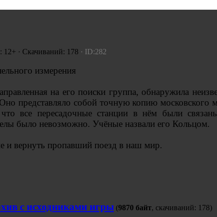
: 12+ · Скачиваний: 178
· ID:282
лельного измерения
аправленная на его поиски группа, обнаружила неизв
. Оно представляло собой точную копию московского 
, что все пересадочные станции в нём были связа
делы было невозможно. Учёные назвали его Кольцом.
ие и вернуть пропавший поезд в наш мир.
хив с исходниками игры
(
9870 байт
, скачиваний: 178)