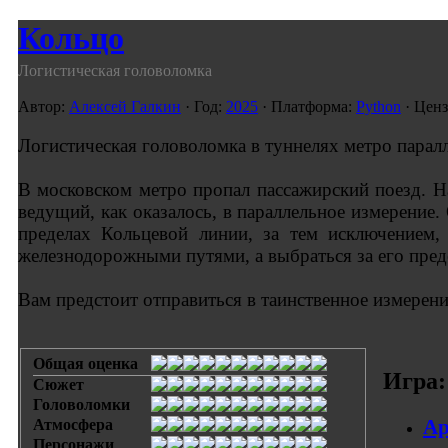
Кольцо
Логистическая головоломка
Автор:
Алексей Галкин
· Год:
2025
· Платформа:
Python
· Ценз
Логистическая головоломка в туннелях метро парал
В московском метро пропал пассажирский поезд. Н
ведущий, как оказалось, в параллельное измерение
пределах Кольцевой линии, за тем исключением
железнодорожными путями, а выбраться за его пре
Вам предстоит отправиться в таинственное измерен
Общая оценка
Игра:
Сюжет
Головоломки
Ар
Атмосфера
Персонажи