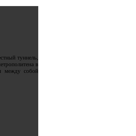
естный туннель,
метрополитена в
ны между собой