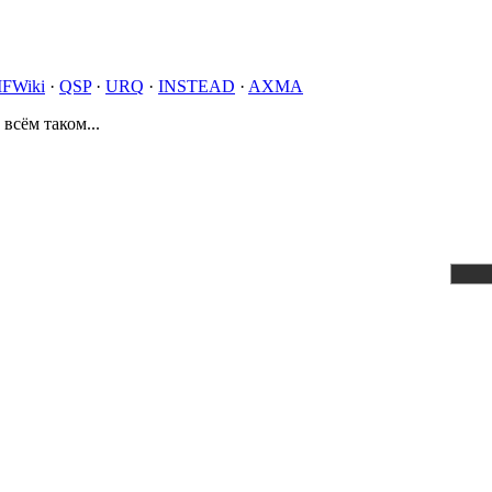
IFWiki
·
QSP
·
URQ
·
INSTEAD
·
AXMA
 всём таком...