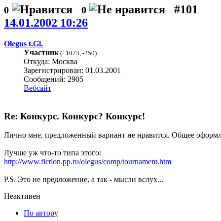
#101
0
0
14.01.2002 10:26
Olegus t.Gl.
Участник
(
+1073
,
-250
)
Откуда: Москва
Зарегистрирован: 01.03.2001
Сообщений: 2905
Вебсайт
Re: Конкурс. Конкурс? Конкурс!
Лично мне, предложенный вариант не нравится. Общее оформлен
Лучше уж что-то типа этого:
http://www.fiction.pp.ru/olegus/comp/tournament.htm
P.S. Это не предложение, а так - мысли вслух...
Неактивен
По автору