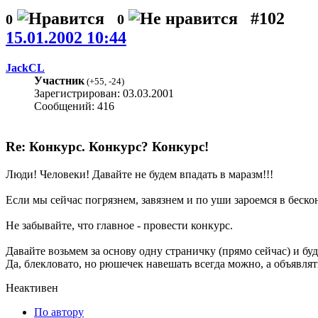
#102
0
0
15.01.2002 10:44
JackCL
Участник
(
+55
,
-24
)
Зарегистрирован: 03.03.2001
Сообщений: 416
Re: Конкурс. Конкурс? Конкурс!
Люди! Человеки! Давайте не будем впадать в маразм!!!
Если мы сейчас погрязнем, завязнем и по уши зароемся в беск
Не забывайте, что главное - провести конкурс.
Давайте возьмем за основу одну страничку (прямо сейчас) и бу
Да, блекловато, но рюшечек навешать всегда можно, а объявлят
Неактивен
По автору