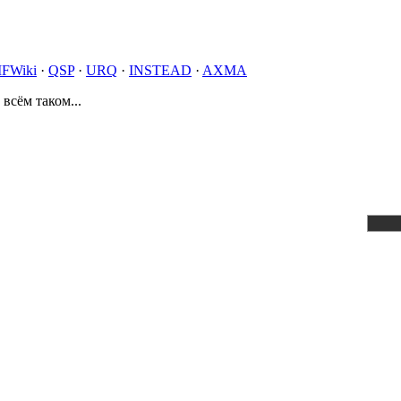
IFWiki
·
QSP
·
URQ
·
INSTEAD
·
AXMA
 всём таком...