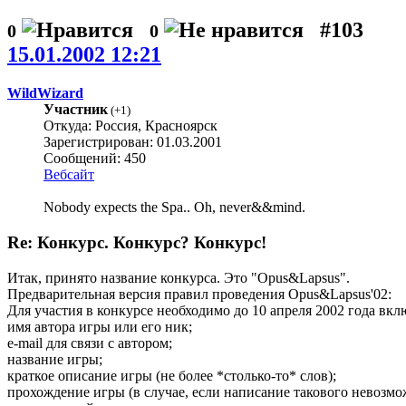
#103
0
0
15.01.2002 12:21
WildWizard
Участник
(
+1
)
Откуда: Россия, Красноярск
Зарегистрирован: 01.03.2001
Сообщений: 450
Вебсайт
Nobody expects the Spa.. Oh, never&&mind.
Re: Конкурс. Конкурс? Конкурс!
Итак, принято название конкурса. Это "Opus&Lapsus".
Предварительная версия правил проведения Opus&Lapsus'02:
Для участия в конкурсе необходимо до 10 апреля 2002 года вклю
имя автора игры или его ник;
e-mail для связи с автором;
название игры;
краткое описание игры (не более *столько-то* слов);
прохождение игры (в случае, если написание такового невозмо