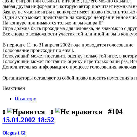
архив с игрой или ссылка в интернет, где его можно скачать;
лыбая другая информация, которую автор посчитает нужным вк
Заявку на участие игры в конкурсе имеет право послать только 
Один автор может представить на конкурс неограниченное числ
На конкурс принимаются только игры жанра IF.
Игра должна быть проходима для человека, не знакомого с дру
Все споры о возможности участия той или иной игры в конкур
В период с 11 по 31 апреля 2002 года проводится голосование.
Голосование происходит по email.
Голосующий может поставить оценку только той игре, в котору
Голосующий может поставить оценку игре только один раз. Вс
Дополнительная информация о процессе голосования, включая
Организаторы оставляют за собой право вносить изменения в п
Неактивен
По автору
#104
0
0
15.01.2002 18:52
Olegus t.Gl.