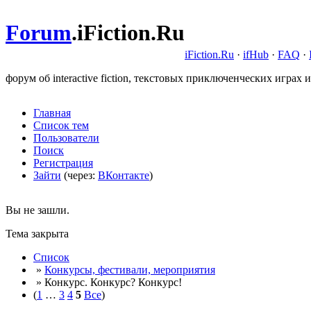
Forum
.
iFiction.Ru
iFiction.Ru
·
ifHub
·
FAQ
·
форум об interactive fiction, текстовых приключенческих играх и
Главная
Список тем
Пользователи
Поиск
Регистрация
Зайти
(через:
ВКонтакте
)
Вы не зашли.
Тема закрыта
Список
»
Конкурсы, фестивали, мероприятия
» Конкурс. Конкурс? Конкурс!
(
1
…
3
4
5
Все
)