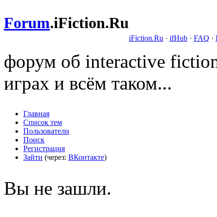
Forum
.
iFiction.Ru
iFiction.Ru
·
ifHub
·
FAQ
·
форум об interactive fict
играх и всём таком...
Главная
Список тем
Пользователи
Поиск
Регистрация
Зайти
(через:
ВКонтакте
)
Вы не зашли.