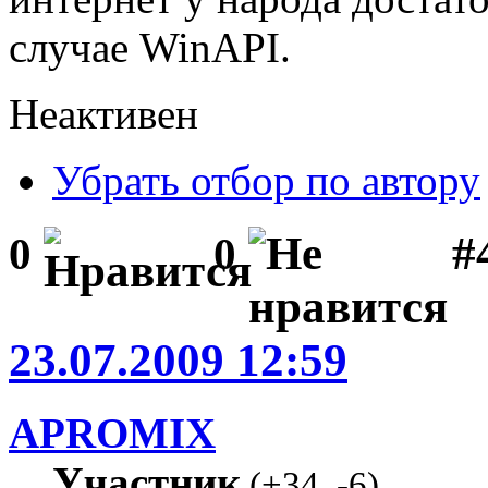
случае WinAPI.
Неактивен
Убрать отбор по автору
#
0
0
23.07.2009 12:59
APROMIX
Участник
(
+34
,
-6
)