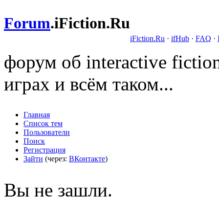
Forum
.
iFiction.Ru
iFiction.Ru
·
ifHub
·
FAQ
·
форум об interactive fict
играх и всём таком...
Главная
Список тем
Пользователи
Поиск
Регистрация
Зайти
(через:
ВКонтакте
)
Вы не зашли.