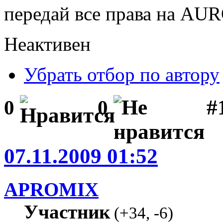
передай все права на AU
Неактивен
Убрать отбор по автору
#1
0
0
07.11.2009 01:52
APROMIX
Участник
(
+34
,
-6
)