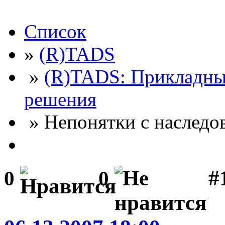
Список
»
(R)TADS
»
(R)TADS: Прикладны
решения
» Непонятки с наследо
#
0
0