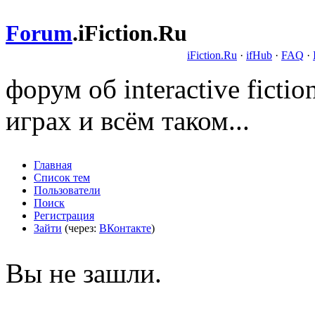
Forum
.
iFiction.Ru
iFiction.Ru
·
ifHub
·
FAQ
·
форум об interactive fict
играх и всём таком...
Главная
Список тем
Пользователи
Поиск
Регистрация
Зайти
(через:
ВКонтакте
)
Вы не зашли.