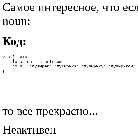
Самое интересное, что ес
noun:
Код:
vial1: vial

    location = startroom

    noun = 'пузырек' 'пузырька' 'пузырьку' 'пузырьком' 
;
то все прекрасно...
Неактивен