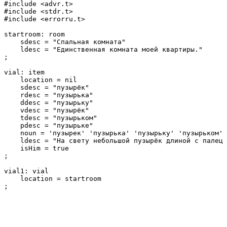
#include <advr.t>

#include <stdr.t>

#include <errorru.t>

startroom: room

    sdesc = "Спальная комната"

    ldesc = "Единственная комната моей квартиры."

;

vial: item

    location = nil

    sdesc = "пузырёк"

    rdesc = "пузырька"

    ddesc = "пузырьку"

    vdesc = "пузырёк"

    tdesc = "пузырьком"

    pdesc = "пузырьке"

    noun = 'пузырек' 'пузырька' 'пузырьку' 'пузырьком' 
    ldesc = "На свету небольшой пузырёк длиной с палец 
    isHim = true

;

vial1: vial

    location = startroom

;