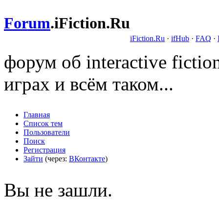
Forum
.
iFiction.Ru
iFiction.Ru
·
ifHub
·
FAQ
·
форум об interactive fict
играх и всём таком...
Главная
Список тем
Пользователи
Поиск
Регистрация
Зайти
(через:
ВКонтакте
)
Вы не зашли.