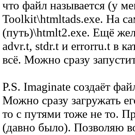
что файл называется (у ме
Toolkit\htmltads.exe. На с
(путь)\htmlt2.exe. Ещё ж
advr.t, stdr.t и errorru.t в
всё. Можно сразу запустит
P.S. Imaginate создаёт фай
Можно сразу загружать его
то с путями тоже не то. 
(давно было). Позволяю в