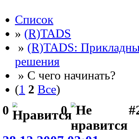
Список
»
(R)TADS
»
(R)TADS: Прикладны
решения
» С чего начинать?
(
1
2
Все
)
#2
0
0