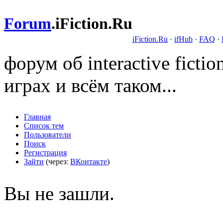
Forum
.
iFiction.Ru
iFiction.Ru
·
ifHub
·
FAQ
·
форум об interactive fict
играх и всём таком...
Главная
Список тем
Пользователи
Поиск
Регистрация
Зайти
(через:
ВКонтакте
)
Вы не зашли.