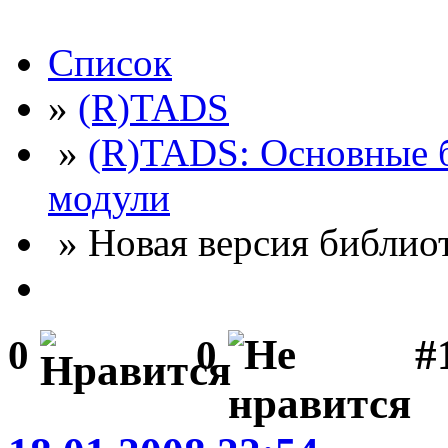
Список
»
(R)TADS
»
(R)TADS: Основные 
модули
» Новая версия библио
#
0
0