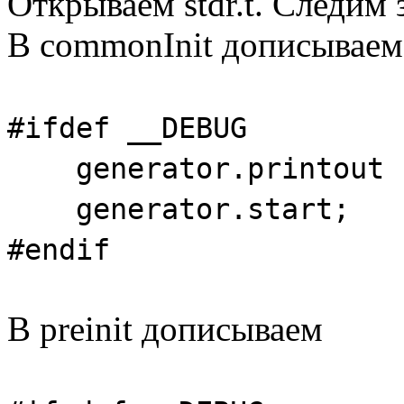
Открываем stdr.t. Следим з
В commonInit дописываем
#ifdef __DEBUG
generator.printout :
generator.start;
#endif
В preinit дописываем