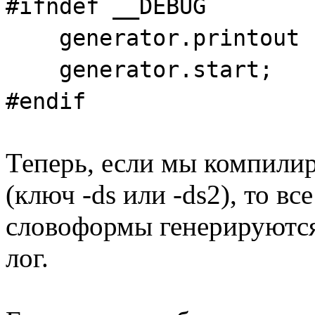
#ifndef __DEBUG
generator.printout :
generator.start;
#endif
Теперь, если мы компил
(ключ -ds или -ds2), то вс
словоформы генерируются
лог.