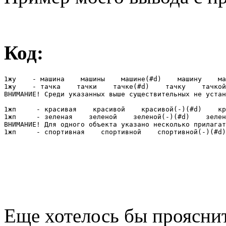
Код:
1жу    - машина    машины    машине(#d)    машину    ма
1жу    - тачка    тачки    тачке(#d)    тачку    тачкой
ВНИМАНИЕ! Среди указанных выше существительных не устан
1жп     - красивая    красивой    красивой(-)(#d)    кр
1жп     - зеленая    зеленой    зеленой(-)(#d)    зелен
ВНИМАНИЕ! Для одного объекта указано несколько прилагат
1жп     - спортивная    спортивной    спортивной(-)(#d)
Еще хотелось бы проясни