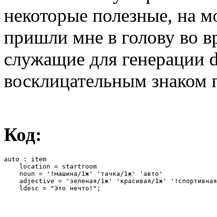
некоторые полезные, на м
пришли мне в голову во в
служащие для генерации d
восклицательным знаком 
Код:
auto : item

    location = startroom

    noun = '!машина/1ж' 'тачка/1ж' 'авто'

    adjective = 'зеленая/1ж' 'красивая/1ж' '!спортивная
    ldesc = "Это нечто!";