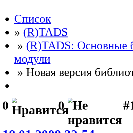
Список
»
(R)TADS
»
(R)TADS: Основные 
модули
» Новая версия библио
#
0
0