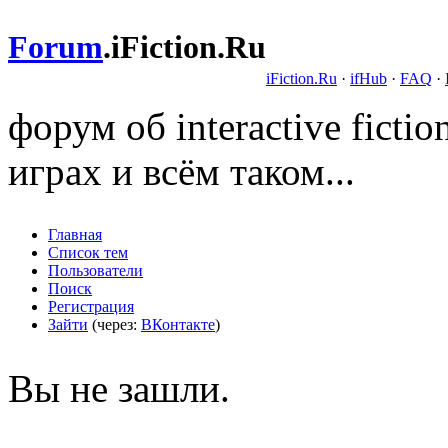
Forum
.
iFiction.Ru
iFiction.Ru
·
ifHub
·
FAQ
·
форум об interactive fict
играх и всём таком...
Главная
Список тем
Пользователи
Поиск
Регистрация
Зайти
(через:
ВКонтакте
)
Вы не зашли.