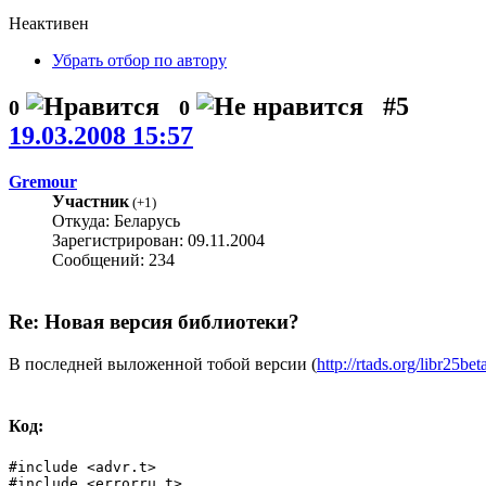
Неактивен
Убрать отбор по автору
#5
0
0
19.03.2008 15:57
Gremour
Участник
(
+1
)
Откуда: Беларусь
Зарегистрирован: 09.11.2004
Сообщений: 234
Re: Новая версия библиотеки?
В последней выложенной тобой версии (
http://rtads.org/libr25beta
Код:
#include <advr.t>

#include <errorru.t>
