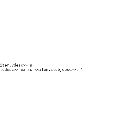
item.vdesc>> и

.ddesc>> взять <<item.itobjdesc>>. ";
