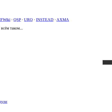
IFWiki
·
QSP
·
URQ
·
INSTEAD
·
AXMA
 всём таком...
дули