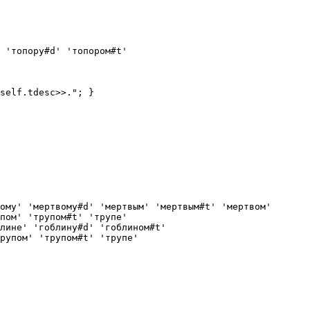
 'топору#d' 'топором#t'

self.tdesc>>."; }

ому' 'мертвому#d' 'мертвым' 'мертвым#t' 'мертвом' 

пом' 'трупом#t' 'трупе'

лине' 'гоблину#d' 'гоблином#t' 

рупом' 'трупом#t' 'трупе'
