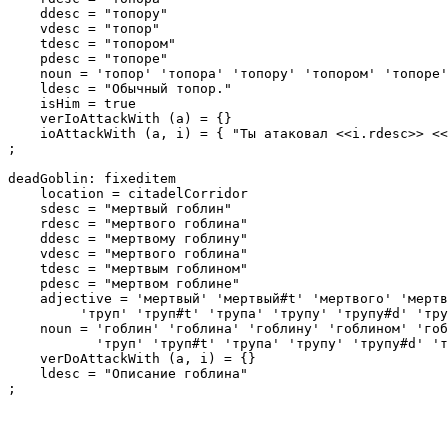
    ddesc = "топору"

    vdesc = "топор"

    tdesc = "топором"

    pdesc = "топоре"

    noun = 'топор' 'топора' 'топору' 'топором' 'топоре'
    ldesc = "Обычный топор."

    isHim = true

    verIoAttackWith (a) = {}

    ioAttackWith (a, i) = { "Ты атаковал <<i.rdesc>> <<
;

deadGoblin: fixeditem

    location = citadelCorridor

    sdesc = "мертвый гоблин"

    rdesc = "мертвого гоблина"

    ddesc = "мертвому гоблину"

    vdesc = "мертвого гоблина"

    tdesc = "мертвым гоблином"

    pdesc = "мертвом гоблине"

    adjective = 'мертвый' 'мертвый#t' 'мертвого' 'мертв
         'труп' 'труп#t' 'трупа' 'трупу' 'трупу#d' 'тру
    noun = 'гоблин' 'гоблина' 'гоблину' 'гоблином' 'гоб
           'труп' 'труп#t' 'трупа' 'трупу' 'трупу#d' 'т
    verDoAttackWith (a, i) = {}

    ldesc = "Описание гоблина"

;