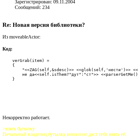
Зарегистрирован: 09.11.2004
Сообщений: 234
Re: Новая версия библиотеки?
Из moveableActor:
Код:
    verGrab(item) =

    {

        "<<ZAG(self,&sdesc)>> <<glok(self,'нести')>> <<
        не да<<self.isThem?"дут":"ст">> <<parserGetMe()
    }
Некорректно работает.
>взять бутылку
Печальный владелец бутылку вина и не даст тебе взять её.