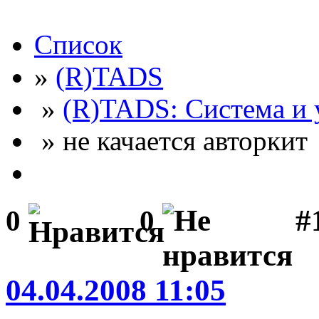
Список
»
(R)TADS
»
(R)TADS: Система и
» не качается авторкит
#
0
0
04.04.2008 11:05