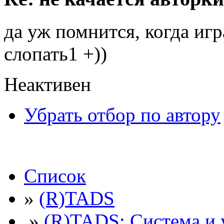
да уж помнится, когда игр
слопать1 +))
Неактивен
Убрать отбор по автору
Список
»
(R)TADS
»
(R)TADS: Система и