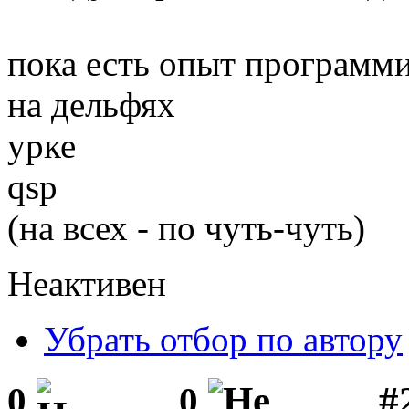
пока есть опыт программ
на дельфях
урке
qsp
(на всех - по чуть-чуть)
Неактивен
Убрать отбор по автору
#
0
0