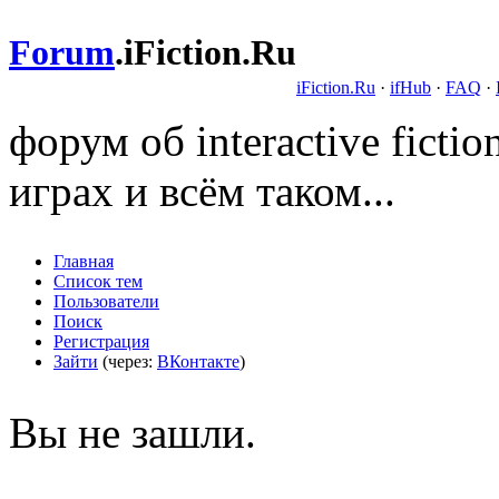
Forum
.
iFiction.Ru
iFiction.Ru
·
ifHub
·
FAQ
·
форум об interactive fict
играх и всём таком...
Главная
Список тем
Пользователи
Поиск
Регистрация
Зайти
(через:
ВКонтакте
)
Вы не зашли.