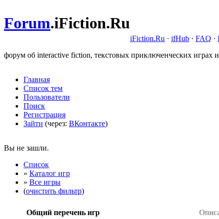
Forum
.
iFiction.Ru
iFiction.Ru
·
ifHub
·
FAQ
·
форум об interactive fiction, текстовых приключенческих играх и
Главная
Список тем
Пользователи
Поиск
Регистрация
Зайти
(через:
ВКонтакте
)
Вы не зашли.
Список
»
Каталог игр
»
Все игры
(
очистить фильтр
)
Общий перечень игр
Опис