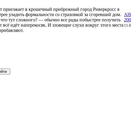
нт приезжает в крошечный прибрежный город Риверкросс в
рее уладить формальности со страховкой за сгоревший дом.
AlS
, что тут сложного? — обычно все рады побыстрее получить
200
 всё идёт наперекосяк. И зловещие слухи вокруг этого места
11.
прибавляют.