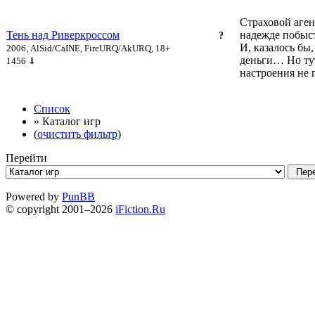
Страховой аге
Тень над Риверкроссом
надежде побыст
?
И, казалось бы
2006, AlSid/CaINE, FireURQ/AkURQ, 18+
деньги… Но тут
1456 ⇓
настроения не 
Список
» Каталог игр
(
очистить фильтр
)
Перейти
Powered by
PunBB
© copyright 2001–2026
iFiction.Ru