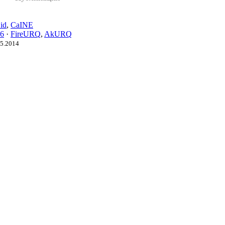
id
,
CaINE
6
·
FireURQ
,
AkURQ
05.2014