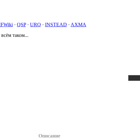
IFWiki
·
QSP
·
URQ
·
INSTEAD
·
AXMA
 всём таком...
Описание