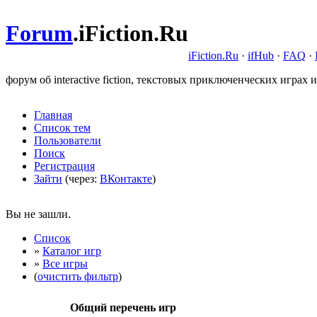
Forum
.
iFiction.Ru
iFiction.Ru
·
ifHub
·
FAQ
·
форум об interactive fiction, текстовых приключенческих играх и
Главная
Список тем
Пользователи
Поиск
Регистрация
Зайти
(через:
ВКонтакте
)
Вы не зашли.
Список
»
Каталог игр
»
Все игры
(
очистить фильтр
)
Общий перечень игр