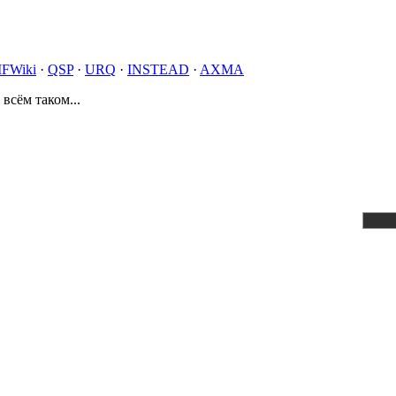
IFWiki
·
QSP
·
URQ
·
INSTEAD
·
AXMA
 всём таком...