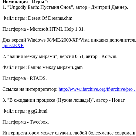
Номинация "Игры":
1. "Ungodly Earth: Пустыня Снов", автор - Дмитрий Даннер.
Файл игры: Desert Of Dreams.chm
Платформа - Microsoft HTML Help 1.31.
Для версий Windows 98/ME/2000/XP/Vista никаких дополнитель
lpinst.EXE
2. "Башня-между-мирами", версия 0.51, автор - Korwin.
Файл игры: Башня между мирами.gam
Платформа - RTADS.
Ссылка на интерпретатор:
http://www.ifarchive.org/if-archive/pr
3. "В ожидании процесса (Нужна лошадь!)", автор - Нонат
Файл игры: ggg2.html
Платформа - Tweebox.
Интерпретатором может служить любой более-менее современн