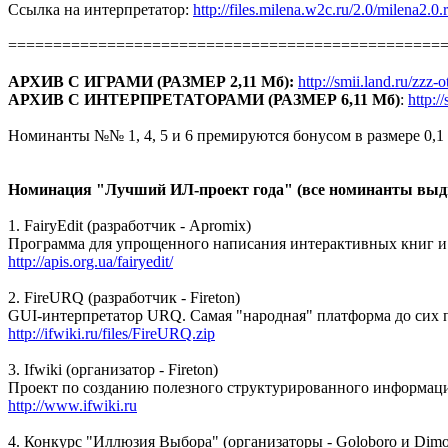
Ссылка на интерпретатор:
http://files.milena.w2c.ru/2.0/milena2.0.r
================================================
АРХИВ С ИГРАМИ (РАЗМЕР 2,11 Мб):
http://smii.land.ru/zzz-
АРХИВ С ИНТЕРПРЕТАТОРАМИ (РАЗМЕР 6,11 Мб)
:
http:/
Номинанты №№ 1, 4, 5 и 6 премируются бонусом в размере 0,1 ба
Номинация "Лучший ИЛ-проект года" (все номинанты вы
1. FairyEdit (разработчик - Apromix)
Программа для упрощенного написания интерактивных книг и 
http://apis.org.ua/fairyedit/
2. FireURQ (разработчик - Fireton)
GUI-интерпретатор URQ. Самая "народная" платформа до сих п
http://ifwiki.ru/files/FireURQ.zip
3. Ifwiki (организатор - Fireton)
Проект по созданию полезного структурированного информаци
http://www.ifwiki.ru
4. Конкурс "Иллюзия Выбора" (организаторы - Goloboro и Dimo