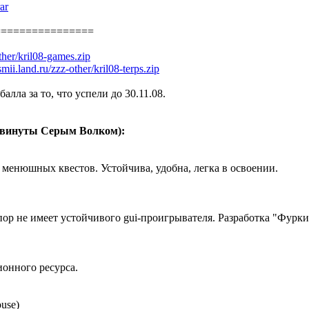
ar
================
other/kril08-games.zip
/smii.land.ru/zzz-other/kril08-terps.zip
лла за то, что успели до 30.11.08.
двинуты Серым Волком):
менюшных квестов. Устойчива, удобна, легка в освоении.
ор не имеет устойчивого gui-проигрывателя. Разработка "Фурки
онного ресурса.
use)