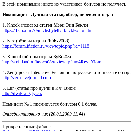
В этой номинации никто из участников бонусов не получает.
Номинация "Лучшая статья, обзор, перевод и т. д.":
1. Knock (перевод статьи Мэри Энн Баклз)
https://ifiction.ru/a/article.byte87_buckles_ru.html
2. Nex (обзоры игр на ЛОК-2008)
https://forum.ifiction.ru/viewtopic.php?id=1118
3. Xlomid (обзоры игр на БуКо-08)
http://smii.land.ru/booco08/review_p.htm#Rev_Xlom
4. Zer (проект Interactive Fiction не по-русски, а точнее, те об
http://zerrr.livejournal.com
5. Евг (статья про дуэли в ИФ-Вики)
http://ifwiki.ru/Дуэль
Номинант № 1 премируется бонусом 0,1 балла.
Отредактировано uux (20.01.2009 11:44)
Прикрепленные файлы: