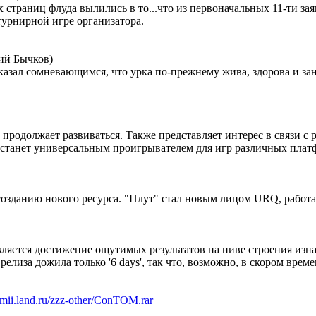
страниц флуда вылились в то...что из первоначальных 11-ти зая
турнирной игре организатора.
ий Бычков)
зал сомневающимся, что урка по-прежнему жива, здорова и зан
 продолжает развиваться. Также представляет интерес в связи 
станет универсальным проигрывателем для игр различных плат
к созданию нового ресурса. "Плут" стал новым лицом URQ, работ
ляется достижение ощутимых результатов на ниве строения изн
елиза дожила только '6 days', так что, возможно, в скором вре
/smii.land.ru/zzz-other/ConTOM.rar