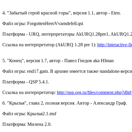
4. "Забытый герой красной горы", версия 1.1, автор - Eten.
Файл игры: ForgottenHeroVvarndefell.qst
Платформа - URQ, интерпретаторы AkURQ1.28pre1, AkURQ1.2
Ссылка на интерпретатор (AkURQ 1.28 pre 1):
http://interactive-
5. "Конец", версия 1.7, автор - Павел Гнедов aka HIman
Файл игры: end17.gam. В архиве имеется также standalone-верси
Платформа - QSP 5.4.1.
Ссылка на интерпретатор:
http://qsp.org.ru/files/comment.php?dli
6. "Крылья", глава 2, полная версия. Автор - Александр Граф.
Файл игры: Крылья2.1.msf
Платформа: Милена 2.0.