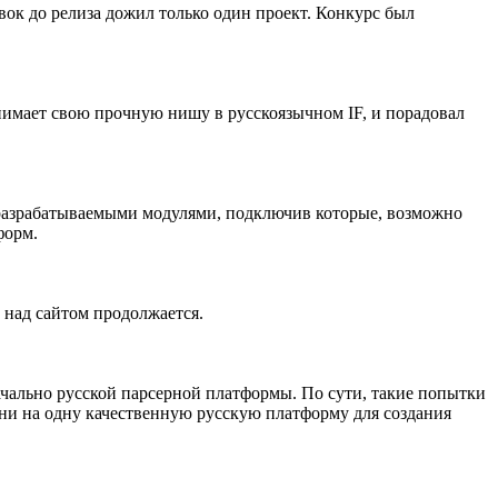
вок до релиза дожил только один проект. Конкурс был
имает свою прочную нишу в русскоязычном IF, и порадовал
с разрабатываемыми модулями, подключив которые, возможно
форм.
а над сайтом продолжается.
ачально русской парсерной платформы. По сути, такие попытки
мени на одну качественную русскую платформу для создания