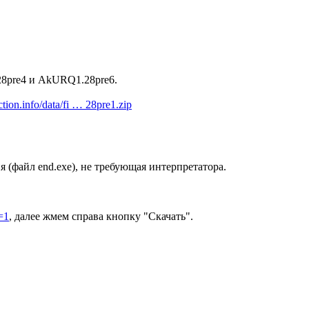
8pre4 и AkURQ1.28pre6.
fiction.info/data/fi … 28pre1.zip
я (файл end.exe), не требующая интерпретатора.
d=1
, далее жмем справа кнопку "Скачать".