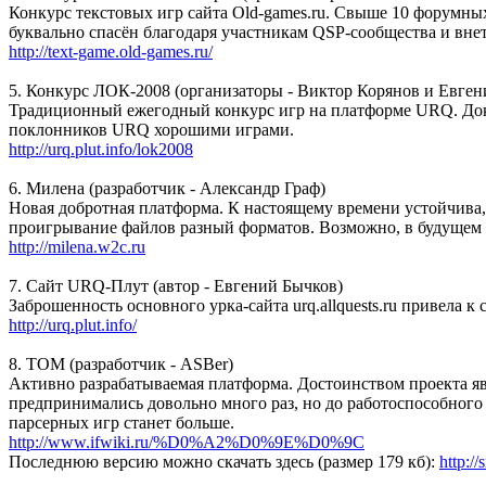
Конкурс текстовых игр сайта Old-games.ru. Свыше 10 форумных 
буквально спасён благодаря участникам QSP-сообщества и вне
http://text-game.old-games.ru/
5. Конкурс ЛОК-2008 (организаторы - Виктор Корянов и Евген
Традиционный ежегодный конкурс игр на платформе URQ. Дока
поклонников URQ хорошими играми.
http://urq.plut.info/lok2008
6. Милена (разработчик - Александр Граф)
Новая добротная платформа. К настоящему времени устойчива,
проигрывание файлов разный форматов. Возможно, в будущем 
http://milena.w2c.ru
7. Сайт URQ-Плут (автор - Евгений Бычков)
Заброшенность основного урка-сайта urq.allquests.ru привела 
http://urq.plut.info/
8. ТОМ (разработчик - ASBer)
Активно разрабатываемая платформа. Достоинством проекта яв
предпринимались довольно много раз, но до работоспособного р
парсерных игр станет больше.
http://www.ifwiki.ru/%D0%A2%D0%9E%D0%9C
Последнюю версию можно скачать здесь (размер 179 кб):
http:/