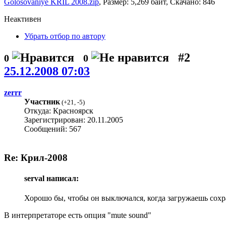
Golosovaniye KRIL 2008.zip
, Размер: 5,269 байт, Скачано: 846
Неактивен
Убрать отбор по автору
#2
0
0
25.12.2008 07:03
zerrr
Участник
(
+21
,
-5
)
Откуда: Красноярск
Зарегистрирован: 20.11.2005
Сообщений: 567
Re: Крил-2008
serval написал:
Хорошо бы, чтобы он выключался, когда загружаешь сохр
В интерпретаторе есть опция "mute sound"