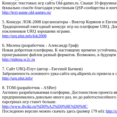
Конкурс текстовых игр сайта Old-games.ru. Свыше 10 форумных 
буквально спасён благодаря участникам QSP-сообщества и вне
http://text-game.old-games.ru/
5. Конкурс ЛОК-2008 (организаторы - Виктор Корянов и Евген
Традиционный ежегодный конкурс игр на платформе URQ. Дока
поклонников URQ хорошими играми.
http://urq.plut.info/lok2008
6. Милена (разработчик - Александр Граф)
Новая добротная платформа. К настоящему времени устойчива,
проигрывание файлов разный форматов. Возможно, в будущем 
http://milena.w2c.ru
7. Сайт URQ-Плут (автор - Евгений Бычков)
Заброшенность основного урка-сайта urq.allquests.ru привела 
http://urq.plut.info/
8. ТОМ (разработчик - ASBer)
Активно разрабатываемая платформа. Достоинством проекта яв
предпринимались довольно много раз, но до работоспособного р
парсерных игр станет больше.
http://www.ifwiki.ru/%D0%A2%D0%9E%D0%9C
Последнюю версию можно скачать здесь (размер 179 кб):
http:/