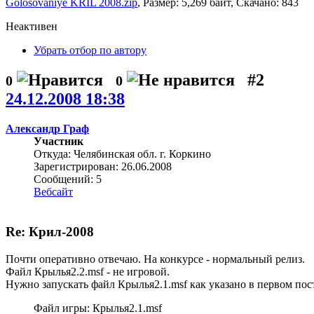
Golosovaniye KRIL 2008.zip
, Размер: 5,269 байт, Скачано: 843
Неактивен
Убрать отбор по автору
#2
0
0
24.12.2008 18:38
Александр Граф
Участник
Откуда: Челябинская обл. г. Коркино
Зарегистрирован: 26.06.2008
Сообщений: 5
Вебсайт
Re: Крил-2008
Почти оперативно отвечаю. На конкурсе - нормальный релиз.
Файл Крылья2.2.msf - не игровой.
Нужно запускать файл Крылья2.1.msf как указано в первом пос
Файл игры: Крылья2.1.msf