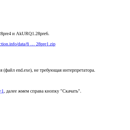
8pre4 и AkURQ1.28pre6.
fiction.info/data/fi … 28pre1.zip
я (файл end.exe), не требующая интерпретатора.
d=1
, далее жмем справа кнопку "Скачать".