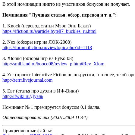
В этой номинации никто из участников бонусов не получает.
Номинация "Лучшая статья, обзор, перевод и т. д.":
1. Knock (перевод статьи Мэри Энн Баклз)
https://ifiction.ru/a/article.byte87_buckles_ru.html
2. Nex (обзоры игр на ЛОК-2008)
https://forum.ifiction.ru/viewtopic.php?id=1118
3. Xlomid (обзоры игр на БуКо-08)
http://smii.land.ru/booco08/review_p.htm#Rev_Xlom
4. Zer (проект Interactive Fiction не по-русски, а точнее, те об
http://zerrr.livejournal.com
5. Евг (статья про дуэли в ИФ-Вики)
http://ifwiki.ru/Дуэль
Номинант № 1 премируется бонусом 0,1 балла.
Отредактировано uux (20.01.2009 11:44)
Прикрепленные файлы: