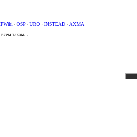
IFWiki
·
QSP
·
URQ
·
INSTEAD
·
AXMA
 всём таком...