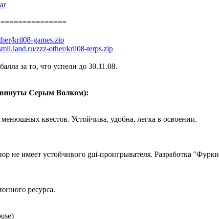
ar
================
other/kril08-games.zip
/smii.land.ru/zzz-other/kril08-terps.zip
лла за то, что успели до 30.11.08.
двинуты Серым Волком):
менюшных квестов. Устойчива, удобна, легка в освоении.
ор не имеет устойчивого gui-проигрывателя. Разработка "Фурки
онного ресурса.
use)