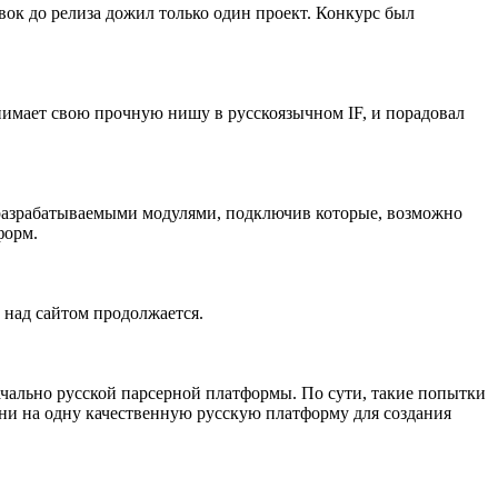
вок до релиза дожил только один проект. Конкурс был
имает свою прочную нишу в русскоязычном IF, и порадовал
с разрабатываемыми модулями, подключив которые, возможно
форм.
а над сайтом продолжается.
ачально русской парсерной платформы. По сути, такие попытки
мени на одну качественную русскую платформу для создания