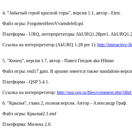
4. "Забытый герой красной горы", версия 1.1, автор - Eten.
Файл игры: ForgottenHeroVvarndefell.qst
Платформа - URQ, интерпретаторы AkURQ1.28pre1, AkURQ1.2
Ссылка на интерпретатор (AkURQ 1.28 pre 1):
http://interactive-
5. "Конец", версия 1.7, автор - Павел Гнедов aka HIman
Файл игры: end17.gam. В архиве имеется также standalone-верси
Платформа - QSP 5.4.1.
Ссылка на интерпретатор:
http://qsp.org.ru/files/comment.php?dli
6. "Крылья", глава 2, полная версия. Автор - Александр Граф.
Файл игры: Крылья2.1.msf
Платформа: Милена 2.0.