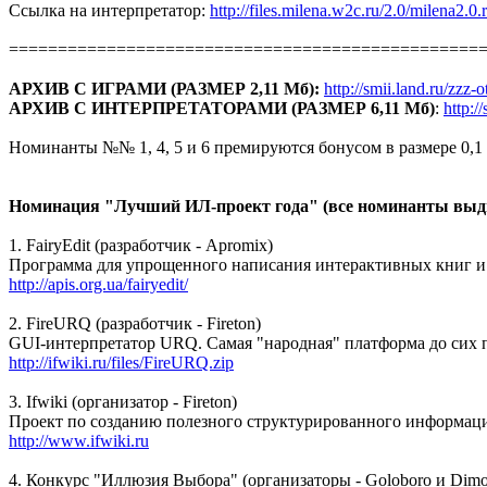
Ссылка на интерпретатор:
http://files.milena.w2c.ru/2.0/milena2.0.r
================================================
АРХИВ С ИГРАМИ (РАЗМЕР 2,11 Мб):
http://smii.land.ru/zzz-
АРХИВ С ИНТЕРПРЕТАТОРАМИ (РАЗМЕР 6,11 Мб)
:
http:/
Номинанты №№ 1, 4, 5 и 6 премируются бонусом в размере 0,1 ба
Номинация "Лучший ИЛ-проект года" (все номинанты вы
1. FairyEdit (разработчик - Apromix)
Программа для упрощенного написания интерактивных книг и 
http://apis.org.ua/fairyedit/
2. FireURQ (разработчик - Fireton)
GUI-интерпретатор URQ. Самая "народная" платформа до сих п
http://ifwiki.ru/files/FireURQ.zip
3. Ifwiki (организатор - Fireton)
Проект по созданию полезного структурированного информаци
http://www.ifwiki.ru
4. Конкурс "Иллюзия Выбора" (организаторы - Goloboro и Dimo