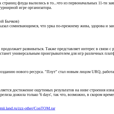
страниц флуда вылились в то...что из первоначальных 11-ти зая
турнирной игре организатора.
ий Бычков)
зал сомневающимся, что урка по-прежнему жива, здорова и зан
 продолжает развиваться. Также представляет интерес в связи 
станет универсальным проигрывателем для игр различных плат
к созданию нового ресурса. "Плут" стал новым лицом URQ, работ
ляется достижение ощутимых результатов на ниве строения изн
елиза дожила только '6 days', так что, возможно, в скором вре
/smii.land.ru/zzz-other/ConTOM.rar