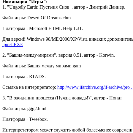
Номинация "Игры":
1. "Ungodly Earth: Пустыня Снов", автор - Дмитрий Даннер.
Файл игры: Desert Of Dreams.chm
Платформа - Microsoft HTML Help 1.31.
Для версий Windows 98/ME/2000/XP/Vista никаких дополнитель
lpinst.EXE
2. "Башня-между-мирами", версия 0.51, автор - Korwin.
Файл игры: Башня между мирами.gam
Платформа - RTADS.
Ссылка на интерпретатор:
http://www.ifarchive.org/if-archive/pr
3. "В ожидании процесса (Нужна лошадь!)", автор - Нонат
Файл игры: ggg2.html
Платформа - Tweebox.
Интерпретатором может служить любой более-менее современн