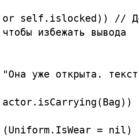
if(not (
or self.islocked)) // Д
чтобы избежать вывода
// чего
"Она уже открыта. текст
{if 
actor.isCarrying(Bag)) 
els
(Uniform.IsWear = nil) 