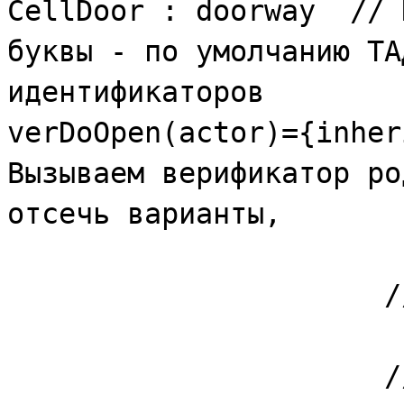
CellDoor : doorway // 
буквы - по умолчанию ТА
идентификаторов
verDoOpen(actor)={inher
Вызываем верификатор ро
отсечь варианты,
// когда две
// или когда