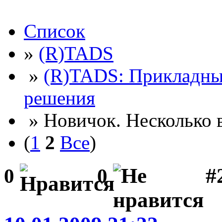
Список
»
(R)TADS
»
(R)TADS: Прикладны
решения
» Новичок. Несколько 
(
1
2
Все
)
#2
0
0