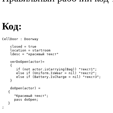
Код:
CellDoor : Doorway

    closed = true

    location = startroom

    ldesc = "красивый текст"

    verDoOpen(actor)=

    {

       if (not actor.isCarrying(Bag)) "текст1";

       else if (Uniform.IsWear = nil) "текст2";

       else if (Battery.IsCharge = nil) "текст3";

    }  

    doOpen(actor) =

   {

      "Красивый текст";

      pass doOpen;

   }

;