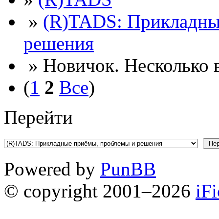
»
(R)TADS: Прикладны
решения
» Новичок. Несколько 
(
1
2
Все
)
Перейти
Powered by
PunBB
© copyright 2001–2026
iF