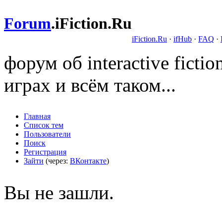
Forum
.
iFiction.Ru
iFiction.Ru
·
ifHub
·
FAQ
·
форум об interactive fict
играх и всём таком...
Главная
Список тем
Пользователи
Поиск
Регистрация
Зайти
(через:
ВКонтакте
)
Вы не зашли.