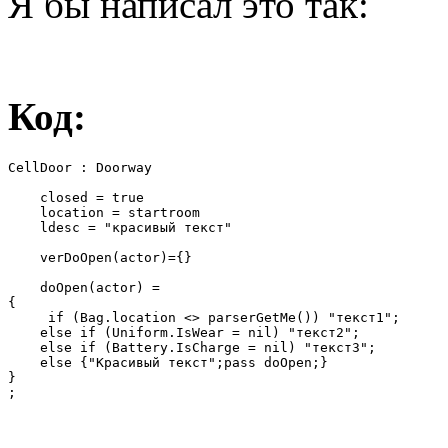
Я бы написал это так:
Код:
CellDoor : Doorway

    closed = true

    location = startroom

    ldesc = "красивый текст"

    verDoOpen(actor)={}  

    doOpen(actor) =

{

     if (Bag.location <> parserGetMe()) "текст1";

    else if (Uniform.IsWear = nil) "текст2";

    else if (Battery.IsCharge = nil) "текст3";

    else {"Красивый текст";pass doOpen;}

}

;