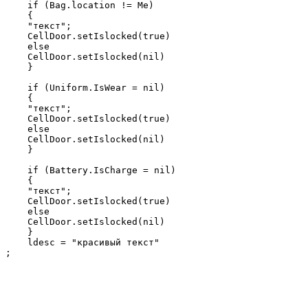
    if (Bag.location != Me)

    {

    "текст";

    CellDoor.setIslocked(true)

    else

    CellDoor.setIslocked(nil)

    }

    if (Uniform.IsWear = nil) 

    {

    "текст";

    CellDoor.setIslocked(true)

    else

    CellDoor.setIslocked(nil)

    }

    if (Battery.IsCharge = nil)

    {

    "текст";

    CellDoor.setIslocked(true)

    else

    CellDoor.setIslocked(nil)

    }

    ldesc = "красивый текст"

;