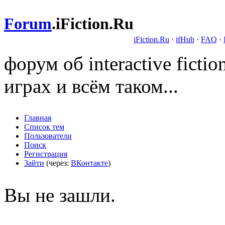
Forum
.
iFiction.Ru
iFiction.Ru
·
ifHub
·
FAQ
·
форум об interactive fict
играх и всём таком...
Главная
Список тем
Пользователи
Поиск
Регистрация
Зайти
(через:
ВКонтакте
)
Вы не зашли.