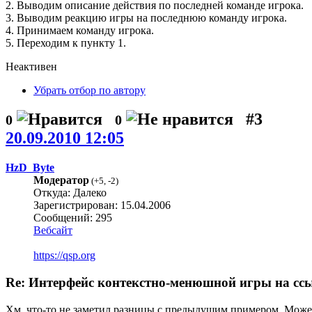
2. Выводим описание действия по последней команде игрока.
3. Выводим реакцию игры на последнюю команду игрока.
4. Принимаем команду игрока.
5. Переходим к пункту 1.
Неактивен
Убрать отбор по автору
#3
0
0
20.09.2010 12:05
HzD_Byte
Модератор
(
+5
,
-2
)
Откуда: Далеко
Зарегистрирован: 15.04.2006
Сообщений: 295
Вебсайт
https://qsp.org
Re: Интерфейс контекстно-менюшной игры на сс
Хм, что-то не заметил разницы с предыдущим примером. Может