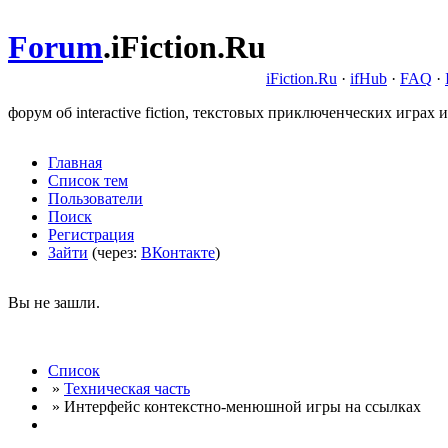
Forum
.
iFiction.Ru
iFiction.Ru
·
ifHub
·
FAQ
·
форум об interactive fiction, текстовых приключенческих играх и
Главная
Список тем
Пользователи
Поиск
Регистрация
Зайти
(через:
ВКонтакте
)
Вы не зашли.
Список
»
Техническая часть
» Интерфейс контекстно-менюшной игры на ссылках