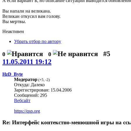
А если вариант Б, но описание ситуации выводится обновленно
Вы напали на великана.
Великан откусил вам голову.
Вы мертвы.
Неактивен
Убрать отбор по автору
#5
0
0
11.05.2011 19:12
HzD_Byte
Модератор
(
+5
,
-2
)
Откуда: Далеко
Зарегистрирован: 15.04.2006
Сообщений: 295
Вебсайт
https://qsp.org
Re: Интерфейс контекстно-менюшной игры на сс