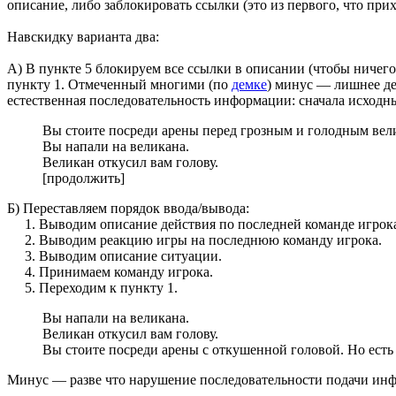
описание, либо заблокировать ссылки (это из первого, что прих
Навскидку варианта два:
А) В пункте 5 блокируем все ссылки в описании (чтобы ничего
пункту 1. Отмеченный многими (по
демке
) минус — лишнее де
естественная последовательность информации: сначала исходные
Вы стоите посреди арены перед грозным и голодным вел
Вы напали на великана.
Великан откусил вам голову.
[продолжить]
Б) Переставляем порядок ввода/вывода:
1. Выводим описание действия по последней команде игрок
2. Выводим реакцию игры на последнюю команду игрока.
3. Выводим описание ситуации.
4. Принимаем команду игрока.
5. Переходим к пункту 1.
Вы напали на великана.
Великан откусил вам голову.
Вы стоите посреди арены с откушенной головой. Но есть
Минус — разве что нарушение последовательности подачи инф