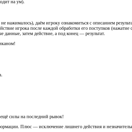
одит на ум).
 не нажималось), даём игроку ознакомиться с описанием результ
йствие игрока после каждой обработки его поступков (нажати
 данные, затем действие, а под конец — результат.
иканом!
а.
 ещё силы на последний рывок!
ормации. Плюс — исключение лишнего действия и незначительн