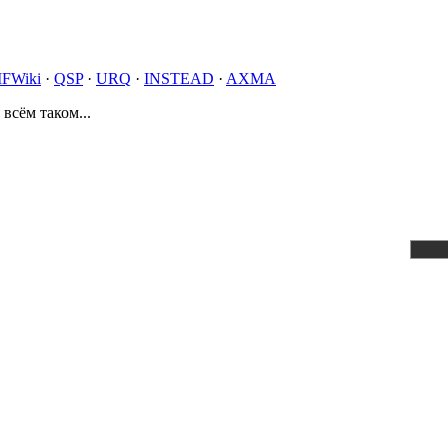
IFWiki
·
QSP
·
URQ
·
INSTEAD
·
AXMA
 всём таком...