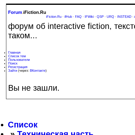
Forum
.
iFiction.Ru
iFiction.Ru
·
ifHub
·
FAQ
·
IFWiki
·
QSP
·
URQ
·
INSTEAD
·
форум об interactive fiction, те
таком...
Главная
Список тем
Пользователи
Поиск
Регистрация
Зайти
(через:
ВКонтакте
)
Вы не зашли.
Список
»
Техническая часть