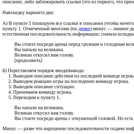
описание, либо заблокировать ссылки (это из первого, что прих
Навскидку варианта два:
А) В пункте 5 блокируем все ссылки в описании (чтобы ничего
пункту 1. Отмеченный многими (по
демке
) минус — лишнее де
естественная последовательность информации: сначала исходные
Вы стоите посреди арены перед грозным и голодным вел
Вы напали на великана.
Великан откусил вам голову.
[продолжить]
Б) Переставляем порядок ввода/вывода:
1. Выводим описание действия по последней команде игрок
2. Выводим реакцию игры на последнюю команду игрока.
3. Выводим описание ситуации.
4. Принимаем команду игрока.
5. Переходим к пункту 1.
Вы напали на великана.
Великан откусил вам голову.
Вы стоите посреди арены с откушенной головой. Но есть
Минус — разве что нарушение последовательности подачи инф