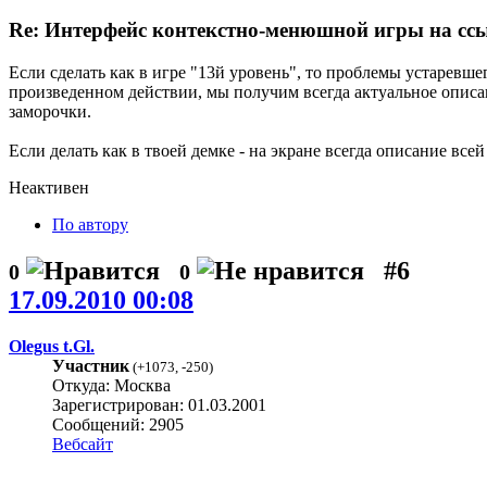
Re: Интерфейс контекстно-менюшной игры на сс
Если сделать как в игре "13й уровень", то проблемы устаревш
произведенном действии, мы получим всегда актуальное описан
заморочки.
Если делать как в твоей демке - на экране всегда описание все
Неактивен
По автору
#6
0
0
17.09.2010 00:08
Olegus t.Gl.
Участник
(
+1073
,
-250
)
Откуда: Москва
Зарегистрирован: 01.03.2001
Сообщений: 2905
Вебсайт