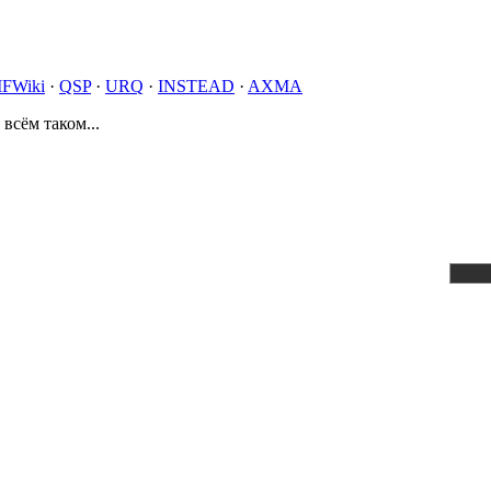
IFWiki
·
QSP
·
URQ
·
INSTEAD
·
AXMA
 всём таком...