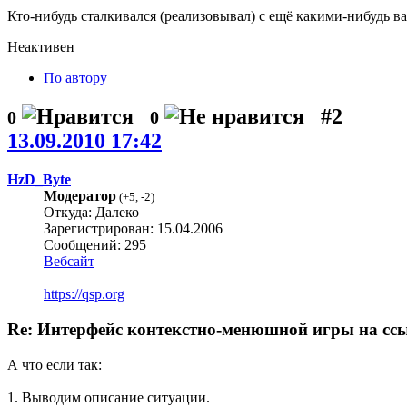
Кто-нибудь сталкивался (реализовывал) с ещё какими-нибудь в
Неактивен
По автору
#2
0
0
13.09.2010 17:42
HzD_Byte
Модератор
(
+5
,
-2
)
Откуда: Далеко
Зарегистрирован: 15.04.2006
Сообщений: 295
Вебсайт
https://qsp.org
Re: Интерфейс контекстно-менюшной игры на сс
А что если так:
1. Выводим описание ситуации.