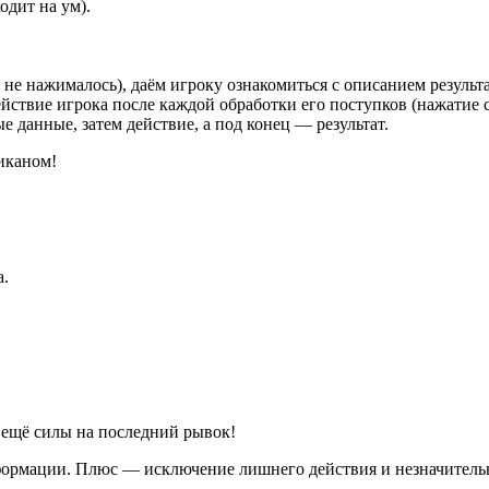
одит на ум).
 не нажималось), даём игроку ознакомиться с описанием результ
йствие игрока после каждой обработки его поступков (нажати
 данные, затем действие, а под конец — результат.
иканом!
а.
 ещё силы на последний рывок!
ормации. Плюс — исключение лишнего действия и незначительн