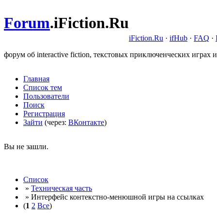
Forum
.
iFiction.Ru
iFiction.Ru
·
ifHub
·
FAQ
·
форум об interactive fiction, текстовых приключенческих играх и
Главная
Список тем
Пользователи
Поиск
Регистрация
Зайти
(через:
ВКонтакте
)
Вы не зашли.
Список
»
Техническая часть
» Интерфейс контекстно-менюшной игры на ссылках
(
1
2
Все
)