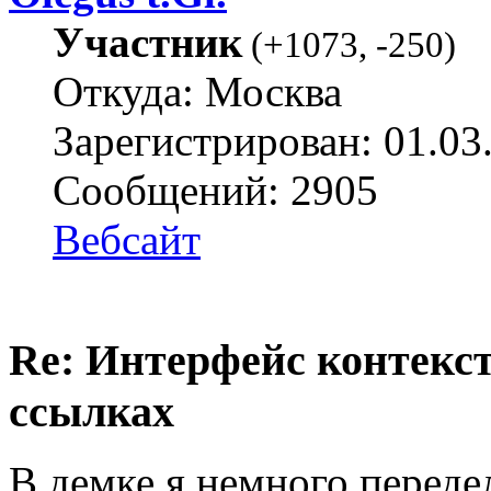
Участник
(
+1073
,
-250
)
Откуда: Москва
Зарегистрирован: 01.03
Сообщений: 2905
Вебсайт
Re: Интерфейс контекс
ссылках
В демке я немного переде