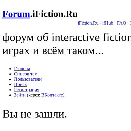
Forum
.
iFiction.Ru
iFiction.Ru
·
ifHub
·
FAQ
·
форум об interactive fict
играх и всём таком...
Главная
Список тем
Пользователи
Поиск
Регистрация
Зайти
(через:
ВКонтакте
)
Вы не зашли.