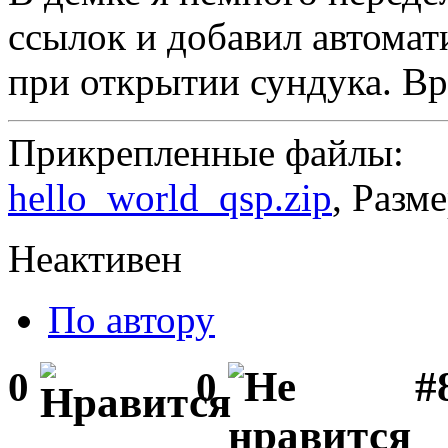
ссылок и добавил автома
при открытии сундука. Вр
Прикрепленные файлы:
hello_world_qsp.zip
, Разм
Неактивен
По автору
#
0
0