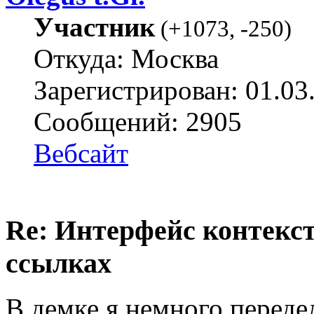
Участник
(
+1073
,
-250
)
Откуда: Москва
Зарегистрирован: 01.03
Сообщений: 2905
Вебсайт
Re: Интерфейс контекс
ссылках
В демке я немного переде