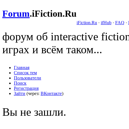
Forum
.
iFiction.Ru
iFiction.Ru
·
ifHub
·
FAQ
·
форум об interactive fict
играх и всём таком...
Главная
Список тем
Пользователи
Поиск
Регистрация
Зайти
(через:
ВКонтакте
)
Вы не зашли.