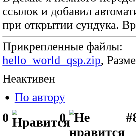
ссылок и добавил автома
при открытии сундука. Вр
Прикрепленные файлы:
hello_world_qsp.zip
, Разм
Неактивен
По автору
#
0
0