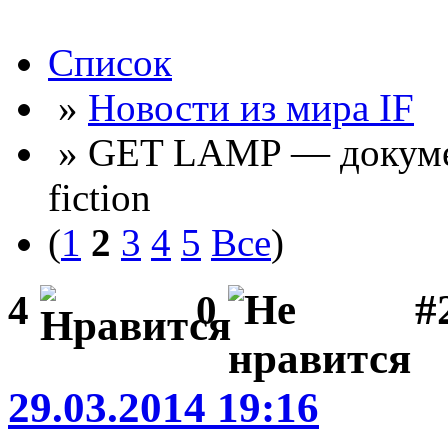
Список
»
Новости из мира IF
» GET LAMP — докумен
fiction
(
1
2
3
4
5
Все
)
#2
4
0
29.03.2014 19:16