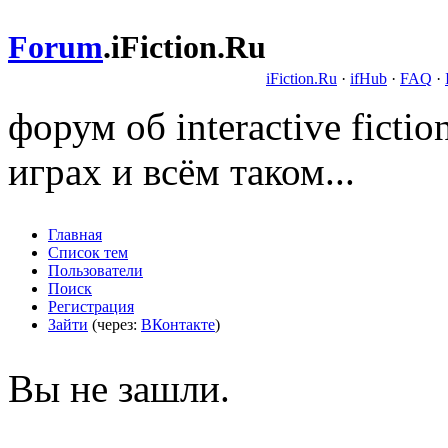
Forum
.
iFiction.Ru
iFiction.Ru
·
ifHub
·
FAQ
·
форум об interactive fict
играх и всём таком...
Главная
Список тем
Пользователи
Поиск
Регистрация
Зайти
(через:
ВКонтакте
)
Вы не зашли.