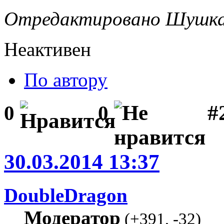
Отредактировано Шушкар
Неактивен
По автору
#2
0
0
30.03.2014 13:37
DoubleDragon
Модератор
(
+391
,
-32
)