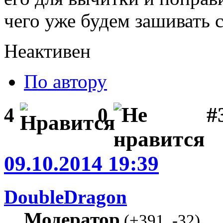
чего уже будем зашивать 
Неактивен
По автору
#3
4
0
09.10.2014 19:39
DoubleDragon
Модератор
(
+391
,
-32
)