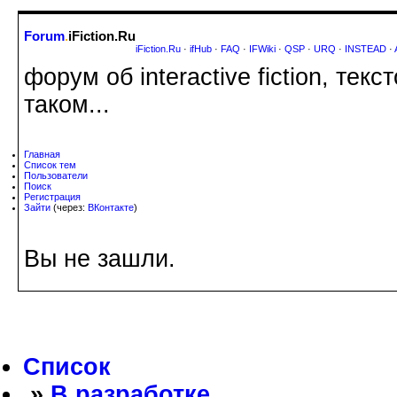
Forum
.
iFiction.Ru
iFiction.Ru
·
ifHub
·
FAQ
·
IFWiki
·
QSP
·
URQ
·
INSTEAD
·
форум об interactive fiction, те
таком...
Главная
Список тем
Пользователи
Поиск
Регистрация
Зайти
(через:
ВКонтакте
)
Вы не зашли.
Список
»
В разработке