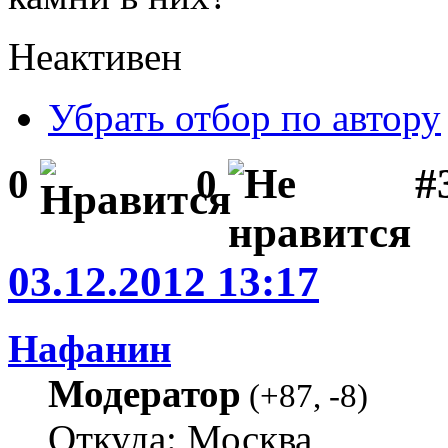
Неактивен
Убрать отбор по автору
#
0
0
03.12.2012 13:17
Нафанин
Модератор
(
+87
,
-8
)
Откуда: Москва