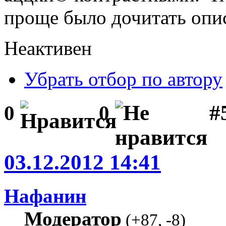
проще было дочитать опис
Неактивен
Убрать отбор по автору
#
0
0
03.12.2012 14:41
Нафанин
Модератор
(
+87
,
-8
)