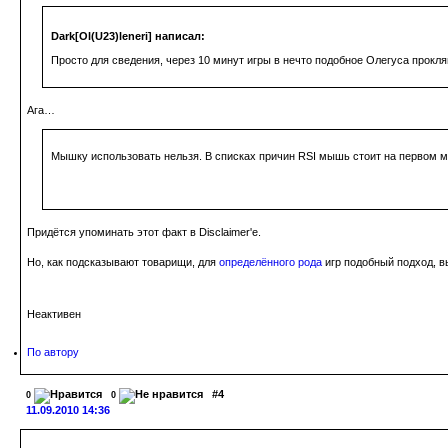
Dark[Ol(U23)leneri] написал:
Просто для сведения, через 10 минут игры в нечто подобное Олегуса прокля
Ага…
Мышку использовать нельзя. В списках причин RSI мышь стоит на первом м
Придётся упоминать этот факт в Disclaimer'е.
Но, как подсказывают товарищи, для
определённого рода
игр подобный подход, в
Неактивен
По автору
#4
0
0
11.09.2010 14:36