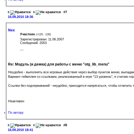
#7
0
0
16.09.2010 18:36
Nex
Участник
(
+120
,
-130
)
Зарегистрирован: 11.06.2007
Сообщений: 2053
---
Re: Модуль (и демка) для работы с меню "otg_lib_menu"
Неудобно - выполнять все игровые действия через выбор пунктов меню, выпадаю
Вариант геймплея со ссылками, реализованный в игре "13 уровень", я считаю г
Ссылки без подчеркиваний - неудобно, приходится напрягаться, чтобы отличить т
Неактивен
По автору
#8
0
0
16.09.2010 18:41