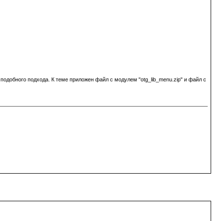
одобного подхода. К теме приложен файл с модулем "otg_lib_menu.zip" и файл с