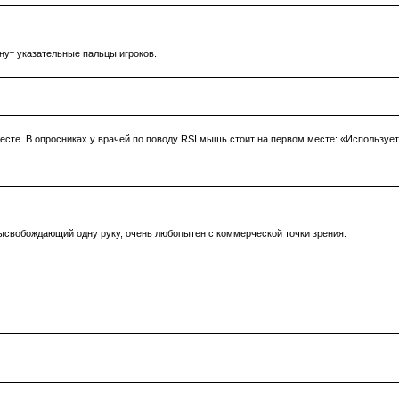
нут указательные пальцы игроков.
есте. В опросниках у врачей по поводу RSI мышь стоит на первом месте: «Использу
ысвобождающий одну руку, очень любопытен с коммерческой точки зрения.