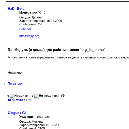
HzD_Byte
Модератор
(
+5
,
-2
)
Откуда: Далеко
Зарегистрирован: 15.04.2006
Сообщений: 295
Вебсайт
https://qsp.org
Re: Модуль (и демка) для работы с меню "otg_lib_menu"
А по-моему вполне играбельно, главное не делать слишком много ссылок/меню
Неактивен
По автору
#9
0
0
16.09.2010 19:31
Olegus t.Gl.
Участник
(
+1073
,
-250
)
Откуда: Москва
Зарегистрирован: 01.03.2001
Сообщений: 2905