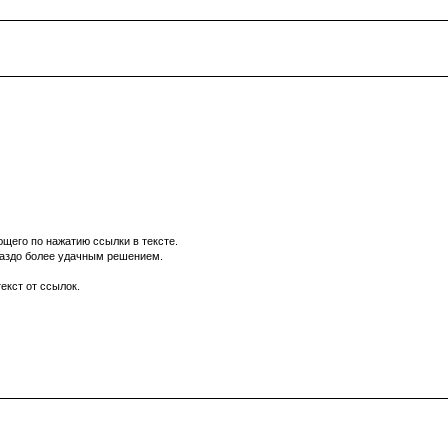
щего по нажатию ссылки в тексте.
ораздо более удачным решением.
екст от ссылок.