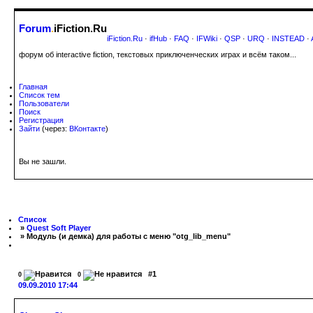
Forum
.
iFiction.Ru
iFiction.Ru
·
ifHub
·
FAQ
·
IFWiki
·
QSP
·
URQ
·
INSTEAD
·
форум об interactive fiction, текстовых приключенческих играх и всём таком...
Главная
Список тем
Пользователи
Поиск
Регистрация
Зайти
(через:
ВКонтакте
)
Вы не зашли.
Список
»
Quest Soft Player
» Модуль (и демка) для работы с меню "otg_lib_menu"
#1
0
0
09.09.2010 17:44