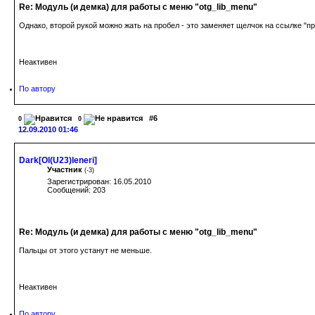
Re: Модуль (и демка) для работы с меню "otg_lib_menu"
Однако, второй рукой можно жать на пробел - это заменяет щелчок на ссылке "п
Неактивен
По автору
#6
0
0
12.09.2010 01:46
Dark[Ol(U23)leneri]
Участник
(
-3
)
Зарегистрирован: 16.05.2010
Сообщений: 203
Re: Модуль (и демка) для работы с меню "otg_lib_menu"
Пальцы от этого устанут не меньше.
Неактивен
По автору