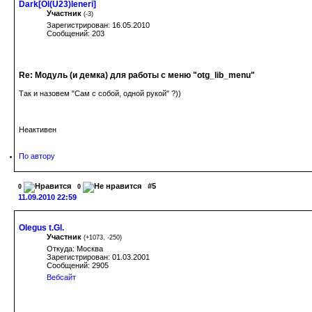
Dark[Ol(U23)leneri]
Участник
(
-3
)
Зарегистрирован: 16.05.2010
Сообщений: 203
Re: Модуль (и демка) для работы с меню "otg_lib_menu"
Так и назовем "Сам с собой, одной рукой" ?))
Неактивен
По автору
#5
0
0
11.09.2010 22:59
Olegus t.Gl.
Участник
(
+1073
,
-250
)
Откуда: Москва
Зарегистрирован: 01.03.2001
Сообщений: 2905
Вебсайт