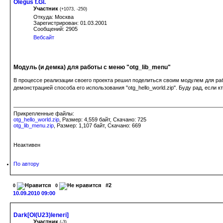
Olegus t.Gl.
Участник
(
+1073
,
-250
)
Откуда: Москва
Зарегистрирован: 01.03.2001
Сообщений: 2905
Вебсайт
Модуль (и демка) для работы с меню "otg_lib_menu"
В процессе реализации своего проекта решил поделиться своим модулем для рабо
демонстрацией способа его использования "otg_hello_world.zip". Буду рад, есл
Прикрепленные файлы:
otg_hello_world.zip
, Размер: 4,559 байт, Скачано: 725
otg_lib_menu.zip
, Размер: 1,107 байт, Скачано: 669
Неактивен
По автору
#2
0
0
10.09.2010 09:00
Dark[Ol(U23)leneri]
Участник
(
-3
)