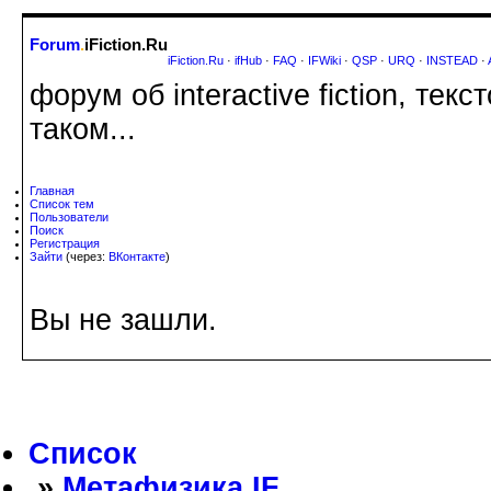
Forum
.
iFiction.Ru
iFiction.Ru
·
ifHub
·
FAQ
·
IFWiki
·
QSP
·
URQ
·
INSTEAD
·
форум об interactive fiction, те
таком...
Главная
Список тем
Пользователи
Поиск
Регистрация
Зайти
(через:
ВКонтакте
)
Вы не зашли.
Список
»
Метафизика IF