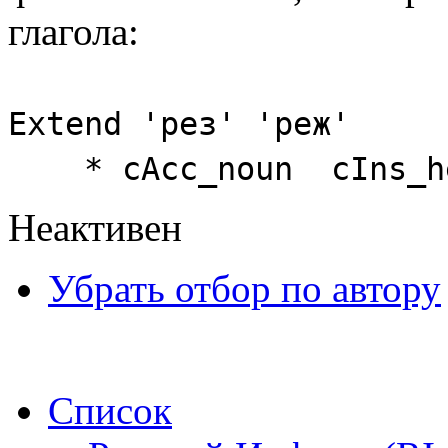
глагола:
Extend 'рез' 'реж'
* cAcc_noun cIns_he
Неактивен
Убрать отбор по автору
Список