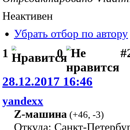
Неактивен
Убрать отбор по автору
#
1
0
28.12.2017 16:46
yandexx
Z-машина
(
+46
,
-3
)
Откуда: Санкт-Петербу