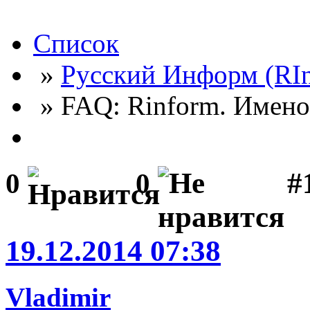
Список
»
Русский Информ (RI
» FAQ: Rinform. Имено
#
0
0
19.12.2014 07:38
Vladimir