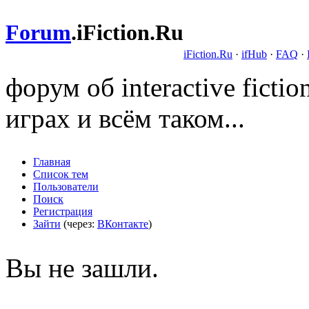
Forum
.
iFiction.Ru
iFiction.Ru
·
ifHub
·
FAQ
·
форум об interactive fict
играх и всём таком...
Главная
Список тем
Пользователи
Поиск
Регистрация
Зайти
(через:
ВКонтакте
)
Вы не зашли.