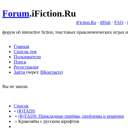
Forum
.
iFiction.Ru
iFiction.Ru
·
ifHub
·
FAQ
·
форум об interactive fiction, текстовых приключенческих играх и
Главная
Список тем
Пользователи
Поиск
Регистрация
Зайти
(через:
ВКонтакте
)
Вы не зашли.
Список
»
(R)TADS
»
(R)TADS: Прикладные приёмы, проблемы и решения
» Кракозябы с русским шрифтом