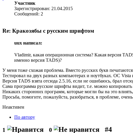
Участник
Зарегистрирован: 21.04.2015
Сообщений: 2
Re: Кракозябы с русским шрифтом
uux написал:
Vladimir, какая операционная система? Какая версия TA
именно версия TADS)?
У меня тоже схожая проблема. Вместо русских букв печа
Тестировал на двух разных компьютерах и ноутбуках. ОС Vista 
Версия TADS взята отсюда 2.5.16, если не ошибаюсь, брал отс
Сама программа русские шрифты видит, т.е. можно копировать 
Никаких сторонних программ, которые могли бы на это влиять,
Просьба, помогите, пожалуйста, разобраться, в проблеме, очень
Неактивен
По автору
#4
1
0