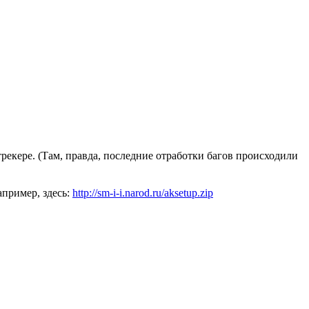
рекере. (Там, правда, последние отработки багов происходили
пример, здесь:
http://sm-i-i.narod.ru/aksetup.zip