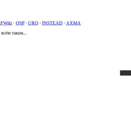
IFWiki
·
QSP
·
URQ
·
INSTEAD
·
AXMA
 всём таком...