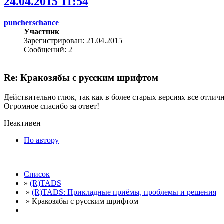
24.04.2015 11:54
puncherschance
Участник
Зарегистрирован: 21.04.2015
Сообщений: 2
Re: Кракозябы с русским шрифтом
Действительно глюк, так как в более старых версиях все отличн
Огромное спасибо за ответ!
Неактивен
По автору
Список
»
(R)TADS
»
(R)TADS: Прикладные приёмы, проблемы и решения
» Кракозябы с русским шрифтом