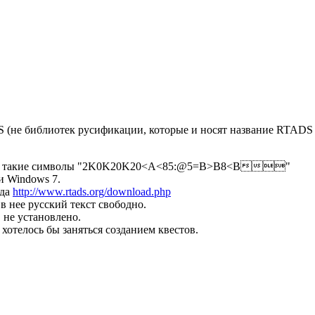
DS (не библиотек русификации, которые и носят название RTADS
таются такие символы "2K0K20K20<A<85:@5=B>B8<B"
и Windows 7.
юда
http://www.rtads.org/download.php
в нее русский текст свободно.
 не установлено.
 хотелось бы заняться созданием квестов.