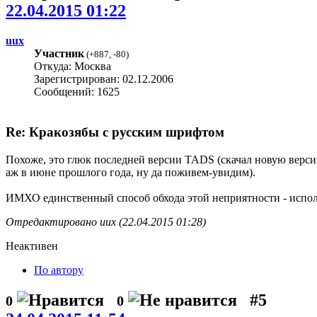
22.04.2015 01:22
uux
Участник
(
+887
,
-80
)
Откуда: Москва
Зарегистрирован: 02.12.2006
Сообщений: 1625
Re: Кракозябы с русским шрифтом
Похоже, это глюк последней версии TADS (скачал новую версию
аж в июне прошлого года, ну да поживем-увидим).
ИМХО единственный способ обхода этой неприятности - исполь
Отредактировано uux (22.04.2015 01:28)
Неактивен
По автору
#5
0
0