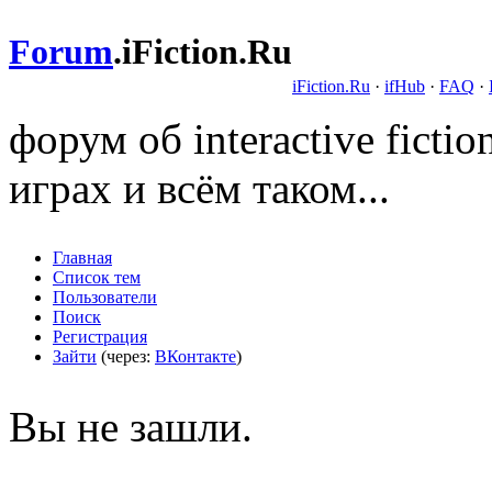
Forum
.
iFiction.Ru
iFiction.Ru
·
ifHub
·
FAQ
·
форум об interactive fict
играх и всём таком...
Главная
Список тем
Пользователи
Поиск
Регистрация
Зайти
(через:
ВКонтакте
)
Вы не зашли.