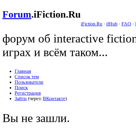
Forum
.
iFiction.Ru
iFiction.Ru
·
ifHub
·
FAQ
·
форум об interactive fict
играх и всём таком...
Главная
Список тем
Пользователи
Поиск
Регистрация
Зайти
(через:
ВКонтакте
)
Вы не зашли.