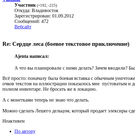
Участник
(
+192
,
-225
)
Откуда: Владивосток
Зарегистрирован: 01.09.2012
Сообщений: 472
Вебсайт
Re: Сердце леса (боевое текстовое приключение)
Ajenta написал:
А что вы планировали с ними делать? Зачем вводили? Был
Всё просто: поначалу была боевая вставка с обычным уничтоже
очков текстом на иллюстрации показалось мне пустоватым и до
полном инвентаре. Не бросать же в локацию.
А с монетками теперь не знаю что делать.
Можно сделать Лешего дельцом, который продает элексиры сде
Неактивен
По автору