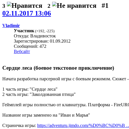
#1
3
2
02.11.2017 13:06
Vladimir
Участник
(
+192
,
-225
)
Откуда: Владивосток
Зарегистрирован: 01.09.2012
Сообщений: 472
Вебсайт
Сердце леса (боевое текстовое приключение)
Начата разработка парсерной игры с боевым режимом. Сюжет -
1 часть игры: "Сердце леса"
2 часть игры: "Заколдованная птица"
Геймплей игры полностью от клавиатуры. Платформа - FireUR
Название игры заменено на "Иван и Марья"
Страничка игры:
https://adventuru.jimdo.com/%D0%BC%D0%