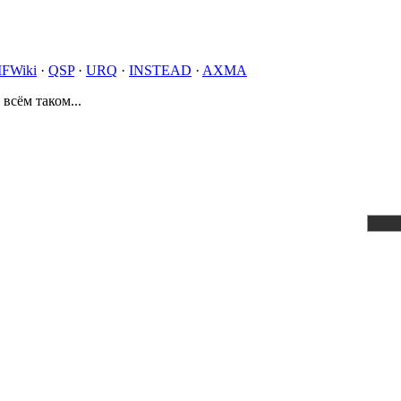
IFWiki
·
QSP
·
URQ
·
INSTEAD
·
AXMA
 всём таком...