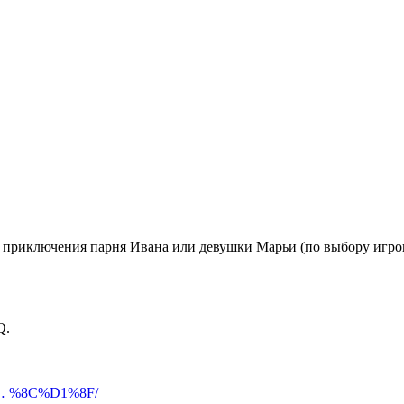
 приключения парня Ивана или девушки Марьи (по выбору игрока
Q.
B … %8C%D1%8F/