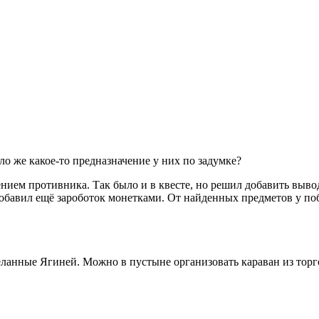
о же какое-то предназначение у них по задумке?
нием противника. Так было и в квесте, но решил добавить выво
бавил ещё зароботок монетками. От найденных предметов у побе
ланные Ягиней. Можно в пустыне организовать караван из торг